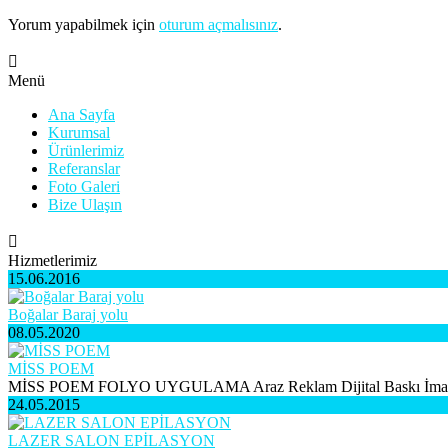
Yorum yapabilmek için
oturum açmalısınız
.
Menü
Ana Sayfa
Kurumsal
Ürünlerimiz
Referanslar
Foto Galeri
Bize Ulaşın
Hizmetlerimiz
15.06.2016
Boğalar Baraj yolu
08.05.2020
MİSS POEM
MİSS POEM FOLYO UYGULAMA Araz Reklam Dijital Baskı İmala
24.05.2015
LAZER SALON EPİLASYON