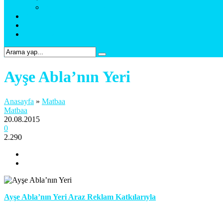
Web Tasarım & Sosyal Medya
Referanslar
Foto Galeri
Bize Ulaşın
Ayşe Abla’nın Yeri
Anasayfa
»
Matbaa
Matbaa
20.08.2015
0
2.290
Ayşe Abla’nın Yeri Araz Reklam Katkılarıyla