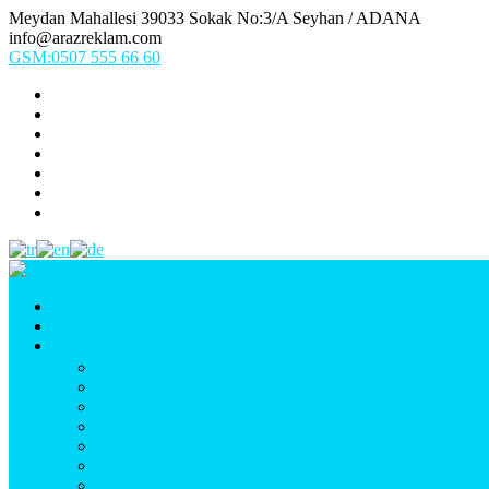
Meydan Mahallesi 39033 Sokak No:3/A Seyhan / ADANA
info@arazreklam.com
GSM:0507 555 66 60
Ana Sayfa
Kurumsal
Ürünlerimiz
UYGULAMA (Fason İşler & Uygulama Montaj)
BASKI (Dijital Baskı, Folyo, Oneway, Vinil Baskı)
TABELA (Işıklı, Işıksız Plexi & Led Tabela)
BAYRAK (Yelken Bayrak, Ülke Bayrağı, & Firma Bayr
MATBAA (Broşür, Kartvizit, Etiket)
Araç Uygulama
Promosyon Ürünler