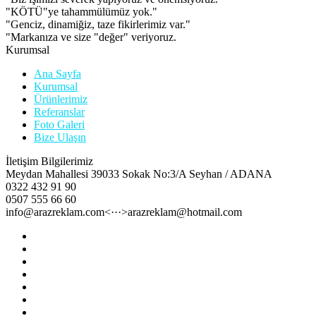
"KÖTÜ"ye tahammülümüz yok."
"Genciz, dinamiğiz, taze fikirlerimiz var."
"Markanıza ve size "değer" veriyoruz.
Kurumsal
Ana Sayfa
Kurumsal
Ürünlerimiz
Referanslar
Foto Galeri
Bize Ulaşın
İletişim Bilgilerimiz
Meydan Mahallesi 39033 Sokak No:3/A Seyhan / ADANA
0322 432 91 90
0507 555 66 60
info@arazreklam.com<···>arazreklam@hotmail.com