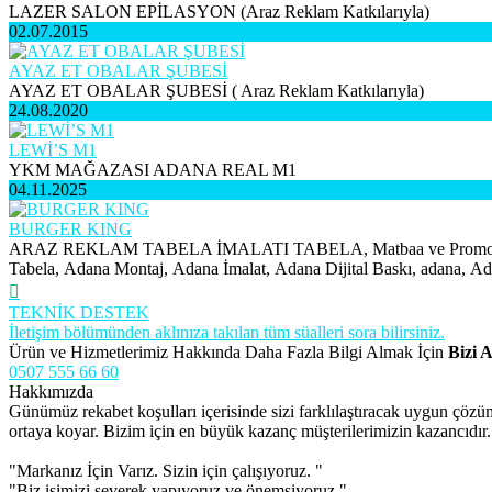
LAZER SALON EPİLASYON (Araz Reklam Katkılarıyla)
02.07.2015
AYAZ ET OBALAR ŞUBESİ
AYAZ ET OBALAR ŞUBESİ ( Araz Reklam Katkılarıyla)
24.08.2020
LEWİ’S M1
YKM MAĞAZASI ADANA REAL M1
04.11.2025
BURGER KING
ARAZ REKLAM TABELA İMALATI TABELA, Matbaa ve Promosyon, Ga
Tabela, Adana Montaj, Adana İmalat, Adana Dijital Baskı, adana, Ada
TEKNİK DESTEK
İletişim bölümünden aklınıza takılan tüm süalleri sora bilirsiniz.
Ürün ve Hizmetlerimiz Hakkında Daha Fazla Bilgi Almak İçin
Bizi A
0507 555 66 60
Hakkımızda
Günümüz rekabet koşulları içerisinde sizi farklılaştıracak uygun çöz
ortaya koyar. Bizim için en büyük kazanç müşterilerimizin kazancıdır.
"Markanız İçin Varız. Sizin için çalışıyoruz. "
"Biz işimizi severek yapıyoruz ve önemsiyoruz."