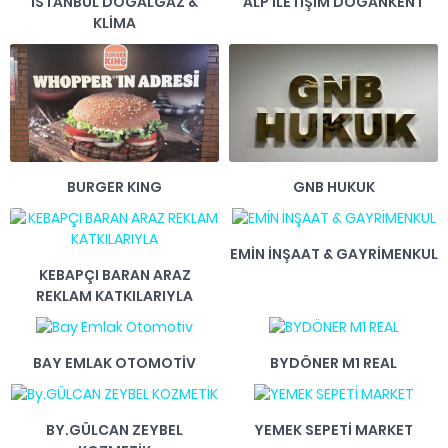
İSTANBUL DOĞALGAZ &
ALP İLETİŞİM DOĞANKENT
KLİMA
BURGER KING
GNB HUKUK
EMİN İNŞAAT & GAYRİMENKUL
KEBAPÇI BARAN ARAZ
REKLAM KATKILARIYLA
BAY EMLAK OTOMOTIV
BYDÖNER M1 REAL
BY.GÜLCAN ZEYBEL
YEMEK SEPETİ MARKET