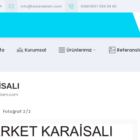
A
info@arazreklam.com
GSM:0507 555 66 60
fa
Kurumsal
Ürünlerimiz
Referansl
SALI
eklam.com
Fotoğraf: 2 / 2