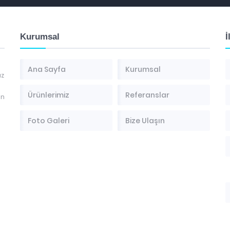
Kurumsal
İ
Ana Sayfa
Kurumsal
az
Ürünlerimiz
Referanslar
en
Foto Galeri
Bize Ulaşın