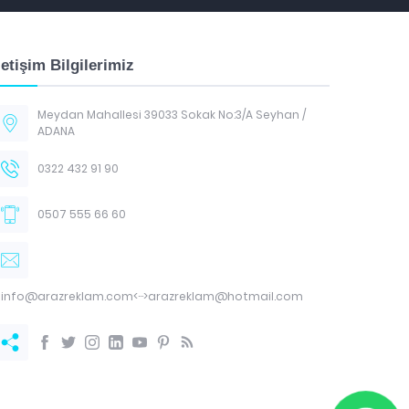
letişim Bilgilerimiz
Meydan Mahallesi 39033 Sokak No:3/A Seyhan /
ADANA
0322 432 91 90
0507 555 66 60
info@arazreklam.com<···>arazreklam@hotmail.com