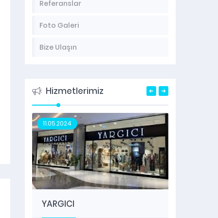
Referanslar
Foto Galeri
Bize Ulaşın
Hizmetlerimiz
11.05.2024
08.06.2
YARGICI
CEYHU
ÜRÜNL