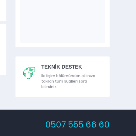
CEYHUN
(ARAZ R
TEKNİK DESTEK
İletişim bölümünden aklınıza
takılan tüm süalleri sora
bilirsiniz.
0507 555 66 60