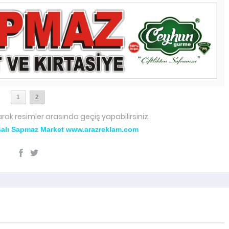
1
2
arak resimler arasında geçiş yapabilirsiniz.
salı Sapmaz Market www.arazreklam.com