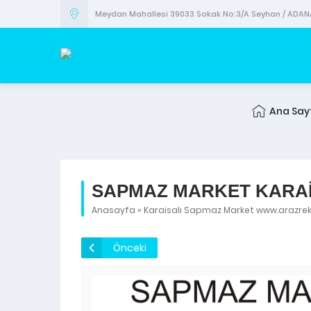
Meydan Mahallesi 39033 Sokak No:3/A Seyhan / ADAN
Ana Say
SAPMAZ MARKET KARAİ
Anasayfa
»
Karaisalı Sapmaz Market www.arazr
Önceki