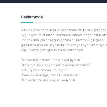
Hakkımızda
Günümüz rekabet koşulları içerisinde sizi farklılaştıracak
uygun çözümler bizde. Markanıza bizimle değer katın. Ar
Reklam sizin için en uygun çözümleri üretmek için gece
gündüz demeden beynini, fikrini ortaya koyar. Bizim için 
büyük kazanç müşterilerimizin kazancıdır.
"Markanız İçin Varız. Sizin için çalışıyoruz. "
"Biz işimizi severek yapıyoruz ve önemsiyoruz."
"KÖTÜ"ye tahammülümüz yok."
"Genciz, dinamiğiz, taze fikirlerimiz var."
"Markanıza ve size "değer" veriyoruz.