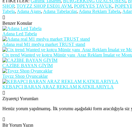
ETİKETLER:
Garafik Tasarım
,
BURGERKING ÖZALŞUBESİ
,
B
SHOP
,
TOYZZ SHOP ESE01 AVM
,
POPEYES TAVUK
,
POPEY
Tabela
,
Adana Ajans
,
Adana Tabelacılar
,
Adana Reklam Tabela
,
Adan
Benzer Konular
Adana Led Tabela
Adana real M1 medya market TRUST stand
Cix trend Wanted ve kotçu Münür yanı Araz Reklam İmalat ve Mont
CAZİBE BAYAN GİYİM
Toyzz Shop Oyuncaklar
KEBAPÇI BARAN ARAZ REKLAM KATKILARIYLA
Ziyaretçi Yorumları
Henüz yorum yapılmamış. İlk yorumu aşağıdaki form aracılığıyla siz y
Bir Yorum Yazın