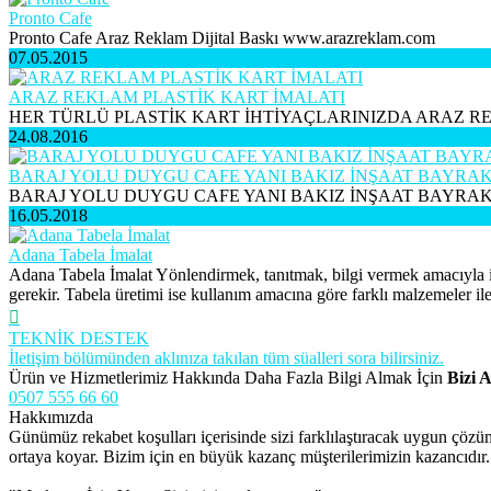
Pronto Cafe
Pronto Cafe Araz Reklam Dijital Baskı www.arazreklam.com
07.05.2015
ARAZ REKLAM PLASTİK KART İMALATI
HER TÜRLÜ PLASTİK KART İHTİYAÇLARINIZDA ARAZ R
24.08.2016
BARAJ YOLU DUYGU CAFE YANI BAKIZ İNŞAAT BAYRA
BARAJ YOLU DUYGU CAFE YANI BAKIZ İNŞAAT BAYRA
16.05.2018
Adana Tabela İmalat
Adana Tabela İmalat Yönlendirmek, tanıtmak, bilgi vermek amacıyla iç 
gerekir. Tabela üretimi ise kullanım amacına göre farklı malzemeler ile
TEKNİK DESTEK
İletişim bölümünden aklınıza takılan tüm süalleri sora bilirsiniz.
Ürün ve Hizmetlerimiz Hakkında Daha Fazla Bilgi Almak İçin
Bizi A
0507 555 66 60
Hakkımızda
Günümüz rekabet koşulları içerisinde sizi farklılaştıracak uygun çöz
ortaya koyar. Bizim için en büyük kazanç müşterilerimizin kazancıdır.