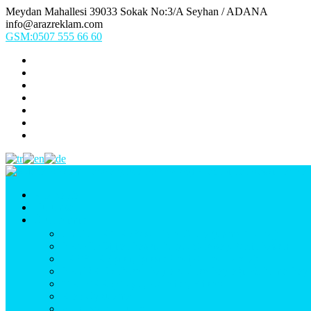
Meydan Mahallesi 39033 Sokak No:3/A Seyhan / ADANA
info@arazreklam.com
GSM:0507 555 66 60
Ana Sayfa
Kurumsal
Ürünlerimiz
UYGULAMA (Fason İşler & Uygulama Montaj)
BASKI (Dijital Baskı, Folyo, Oneway, Vinil Baskı)
TABELA (Işıklı, Işıksız Plexi & Led Tabela)
BAYRAK (Yelken Bayrak, Ülke Bayrağı, & Firma Bayr
MATBAA (Broşür, Kartvizit, Etiket)
Araç Uygulama
Promosyon Ürünler