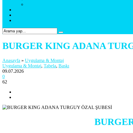
Web Tasarım & Sosyal Medya
Referanslar
Foto Galeri
Bize Ulaşın
BURGER KING ADANA TURG
Anasayfa
»
Uygulama & Montaj
Uygulama & Montaj
,
Tabela
,
Baskı
09.07.2026
0
62
BURGER