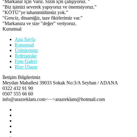
"Markanız İçin Varız. Sizin için çalışıyoruz. "
"Biz işimizi severek yapıyoruz ve önemsiyoruz."
"KÖTÜ"ye tahammülümüz yok."
"Genciz, dinamiğiz, taze fikirlerimiz var."
"Markanıza ve size "değer" veriyoruz.
Kurumsal
Ana Sayfa
Kurumsal
Ürünlerimiz
Referanslar
Foto Galeri
Bize Ulaşın
İletişim Bilgilerimiz
Meydan Mahallesi 39033 Sokak No:3/A Seyhan / ADANA
0322 432 91 90
0507 555 66 60
info@arazreklam.com<···>arazreklam@hotmail.com