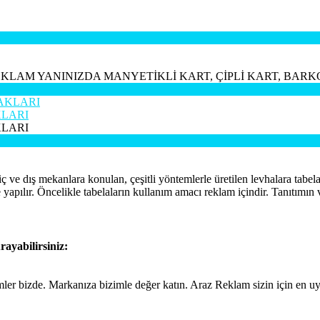
EKLAM YANINIZDA MANYETİKLİ KART, ÇİPLİ KART, BAR
KLARI
KLARI
ve dış mekanlara konulan, çeşitli yöntemlerle üretilen levhalara tabela
 yapılır. Öncelikle tabelaların kullanım amacı reklam içindir. Tanıtımın v
rayabilirsiniz:
ümler bizde. Markanıza bizimle değer katın. Araz Reklam sizin için en 