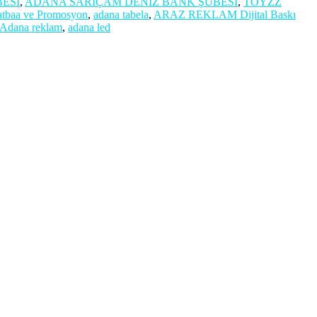
ESİ
,
ADANA SARIÇAM DENİZ BANK ŞUBESİ
,
TOYZZ
tbaa ve Promosyon
,
adana tabela
,
ARAZ REKLAM Dijital Baskı
Adana reklam
,
adana led