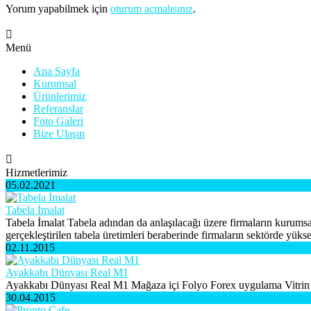
Yorum yapabilmek için
oturum açmalısınız
.
Menü
Ana Sayfa
Kurumsal
Ürünlerimiz
Referanslar
Foto Galeri
Bize Ulaşın
Hizmetlerimiz
05.02.2021
Tabela İmalat
Tabela İmalat Tabela adından da anlaşılacağı üzere firmaların kurumsal
gerçekleştirilen tabela üretimleri beraberinde firmaların sektörde yüksek
02.11.2015
Ayakkabı Dünyası Real M1
Ayakkabı Dünyası Real M1 Mağaza içi Folyo Forex uygulama Vitrin
30.04.2015