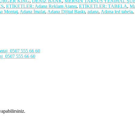
URGER KING
,
DENİZ BANK
,
MERSİN TARSUS YENİHAL ŞUB
ES
,
ETİKETLER: Adana Reklam Ajansı
,
ETİKETLER: TABELA
,
Ma
a Montaj
,
Adana İmalat
,
Adana Dijital Baskı
,
adana
,
Adana led tabela
,
aj 0507 555 66 60
apabilirsiniz.