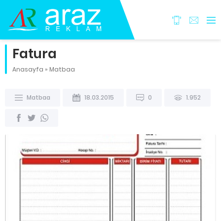
Fatura
Anasayfa
»
Matbaa
Matbaa
18.03.2015
0
1.952