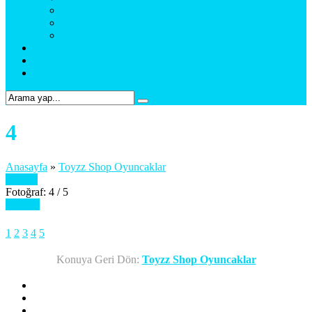
Araç Uygulama
Promosyon Ürünler
Web Tasarım & Sosyal Medya
Referanslar
Foto Galeri
Bize Ulaşın
4
Anasayfa
»
Toyzz Shop Oyuncaklar
Önceki
Fotoğraf: 4 / 5
Sonraki
1
2
3
4
5
Konuya Geri Dön:
Toyzz Shop Oyuncaklar