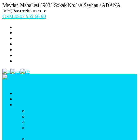
Meydan Mahallesi 39033 Sokak No:3/A Seyhan / ADANA
info@arazreklam.com
GSM:0507 555 66 60
Ana Sayfa
Kurumsal
Ürünlerimiz
UYGULAMA (Fason İşler & Uygulama Montaj)
BASKI (Dijital Baskı, Folyo, Oneway, Vinil Baskı)
TABELA (Işıklı, Işıksız Plexi & Led Tabela)
BAYRAK (Yelken Bayrak, Ülke Bayrağı, & Firma
Bayrağı)
MATBAA (Broşür, Kartvizit, Etiket)