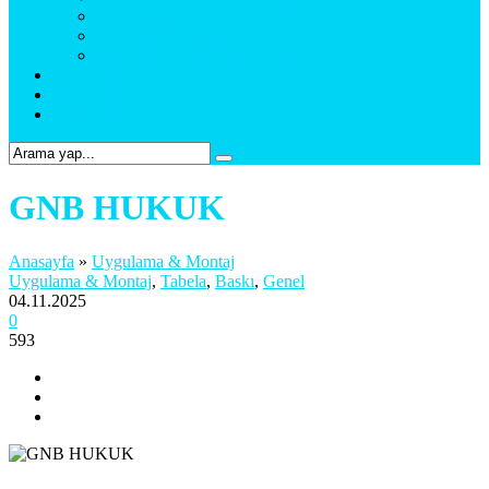
Araç Uygulama
Promosyon Ürünler
Web Tasarım & Sosyal Medya
Referanslar
Foto Galeri
Bize Ulaşın
GNB HUKUK
Anasayfa
»
Uygulama & Montaj
Uygulama & Montaj
,
Tabela
,
Baskı
,
Genel
04.11.2025
0
593