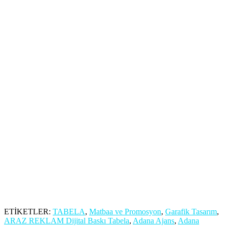
TABELA
,
Matbaa ve Promosyon
,
Garafik Tasarım
,
ARAZ
REKLAM Dijital Baskı Tabela
,
Adana Ajans
,
Adana
Tabelacılar
,
Adana Reklam Ajansı
,
Adana Reklam Tabela
,
Adana
Montaj
,
Adana İmalat
,
Adana Dijital Baskı
,
adana
,
Adana led
tabela
,
Adana reklam
,
adana led
,
adana tabela
ETİKETLER:
TABELA
,
Matbaa ve Promosyon
,
Garafik Tasarım
,
ARAZ REKLAM Dijital Baskı Tabela
,
Adana Ajans
,
Adana