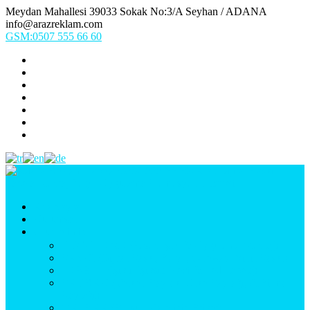
Meydan Mahallesi 39033 Sokak No:3/A Seyhan / ADANA
info@arazreklam.com
GSM:0507 555 66 60
Ana Sayfa
Kurumsal
Ürünlerimiz
UYGULAMA (Fason İşler & Uygulama Montaj)
BASKI (Dijital Baskı, Folyo, Oneway, Vinil Baskı)
TABELA (Işıklı, Işıksız Plexi & Led Tabela)
BAYRAK (Yelken Bayrak, Ülke Bayrağı, & Firma
Bayrağı)
MATBAA (Broşür, Kartvizit, Etiket)