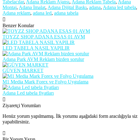
Tabelacılar
,
Adana Reklam Ajansı
,
Adana Reklam Tabela
,
Adana
Montaj
,
Adana İmalat
,
Adana Dijital Baskı
,
adana
,
Adana led tabela
,
Adana reklam
,
adana led
,
adana tabela
Benzer Konular
TOYZZ SHOP ADANA ESAS 01 AVM
LED TABELA NASIL YAPILIR
Adana Park AVM Reklam bizden sorulur
GÜVEN MARKET
M1 Media Mark Forex ve Folyo Uygulama
Adana Led tabela fiyatları
Ziyaretçi Yorumları
Henüz yorum yapılmamış. İlk yorumu aşağıdaki form aracılığıyla siz
yapabilirsiniz.
Bir Yorum Yazın