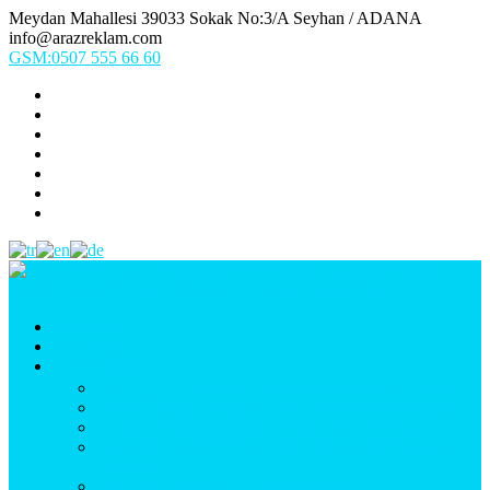
Meydan Mahallesi 39033 Sokak No:3/A Seyhan / ADANA
info@arazreklam.com
GSM:0507 555 66 60
Ana Sayfa
Kurumsal
Ürünlerimiz
UYGULAMA (Fason İşler & Uygulama Montaj)
BASKI (Dijital Baskı, Folyo, Oneway, Vinil Baskı)
TABELA (Işıklı, Işıksız Plexi & Led Tabela)
BAYRAK (Yelken Bayrak, Ülke Bayrağı, & Firma
Bayrağı)
MATBAA (Broşür, Kartvizit, Etiket)