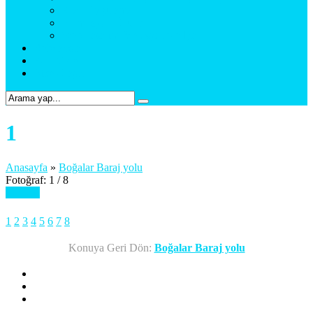
Araç Uygulama
Promosyon Ürünler
Web Tasarım & Sosyal Medya
Referanslar
Foto Galeri
Bize Ulaşın
1
Anasayfa
»
Boğalar Baraj yolu
Fotoğraf: 1 / 8
Sonraki
1
2
3
4
5
6
7
8
Konuya Geri Dön:
Boğalar Baraj yolu