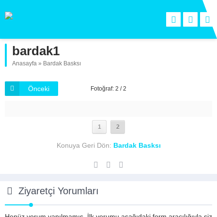
bardak1
Anasayfa
»
Bardak Basksı
Önceki
Fotoğraf: 2 / 2
1
2
Konuya Geri Dön:
Bardak Basksı
Ziyaretçi Yorumları
Henüz yorum yapılmamış. İlk yorumu aşağıdaki form aracılığıyla siz