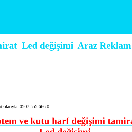
mirat Led değişimi Araz Reklam 
tem ve kutu harf değişimi tami
Led değişimi