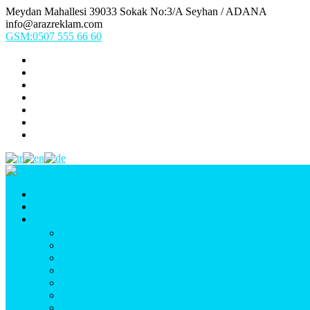
Meydan Mahallesi 39033 Sokak No:3/A Seyhan / ADANA
info@arazreklam.com
GSM:0507 555 66 60
Ana Sayfa
Kurumsal
Ürünlerimiz
UYGULAMA (Fason İşler & Uygulama Montaj)
BASKI (Dijital Baskı, Folyo, Oneway, Vinil Baskı)
TABELA (Işıklı, Işıksız Plexi & Led Tabela)
BAYRAK (Yelken Bayrak, Ülke Bayrağı, & Firma Bayr
MATBAA (Broşür, Kartvizit, Etiket)
Araç Uygulama
Promosyon Ürünler