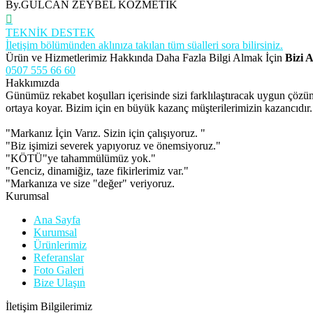
By.GÜLCAN ZEYBEL KOZMETİK
TEKNİK DESTEK
İletişim bölümünden aklınıza takılan tüm süalleri sora bilirsiniz.
Ürün ve Hizmetlerimiz Hakkında Daha Fazla Bilgi Almak İçin
Bizi A
0507 555 66 60
Hakkımızda
Günümüz rekabet koşulları içerisinde sizi farklılaştıracak uygun çöz
ortaya koyar. Bizim için en büyük kazanç müşterilerimizin kazancıdır.
"Markanız İçin Varız. Sizin için çalışıyoruz. "
"Biz işimizi severek yapıyoruz ve önemsiyoruz."
"KÖTÜ"ye tahammülümüz yok."
"Genciz, dinamiğiz, taze fikirlerimiz var."
"Markanıza ve size "değer" veriyoruz.
Kurumsal
Ana Sayfa
Kurumsal
Ürünlerimiz
Referanslar
Foto Galeri
Bize Ulaşın
İletişim Bilgilerimiz