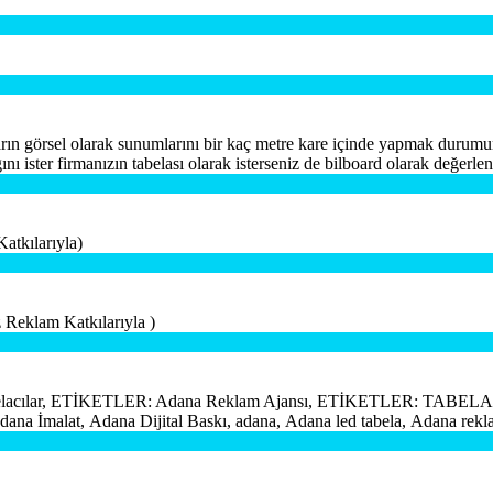
ın görsel olarak sunumlarını bir kaç metre kare içinde yapmak durumunda
ı ister firmanızın tabelası olarak isterseniz de bilboard olarak değerlend
ılarıyla)
 Reklam Katkılarıyla )
lar, ETİKETLER: Adana Reklam Ajansı, ETİKETLER: TABELA, M
a İmalat, Adana Dijital Baskı, adana, Adana led tabela, Adana rekla