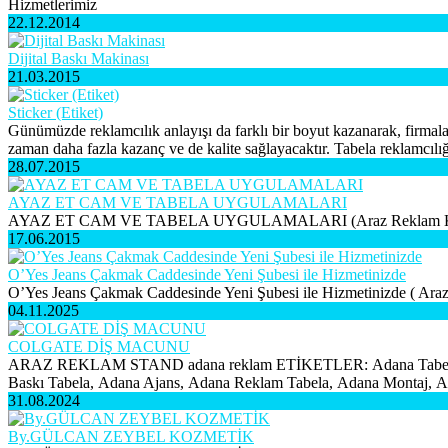
Hizmetlerimiz
22.12.2014
Dijital Baskı Makinası
21.03.2015
Sticker (Etiket)
Günümüzde reklamcılık anlayışı da farklı bir boyut kazanarak, firmalar
zaman daha fazla kazanç ve de kalite sağlayacaktır. Tabela reklamcılığın
28.07.2015
AYAZ ET CAM VE TABELA UYGULAMALARI
AYAZ ET CAM VE TABELA UYGULAMALARI (Araz Reklam Katk
17.06.2015
O’Yes Jeans Çakmak Caddesinde Yeni Şubesi ile Hizmetinizde
O’Yes Jeans Çakmak Caddesinde Yeni Şubesi ile Hizmetinizde ( Araz
04.11.2025
COLGATE DİŞ MACUNU
ARAZ REKLAM STAND adana reklam ETİKETLER: Adana Tabelacı
Baskı Tabela, Adana Ajans, Adana Reklam Tabela, Adana Montaj, Adan
31.08.2024
By.GÜLCAN ZEYBEL KOZMETİK