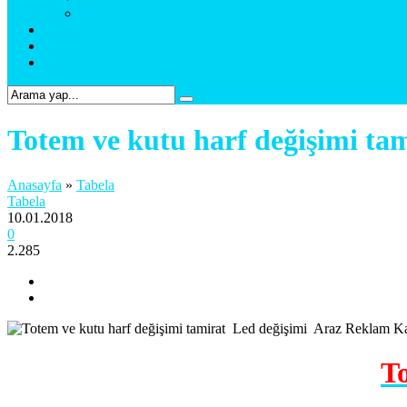
Web Tasarım & Sosyal Medya
Referanslar
Foto Galeri
Bize Ulaşın
Totem ve kutu harf değişimi ta
Anasayfa
»
Tabela
Tabela
10.01.2018
0
2.285
To