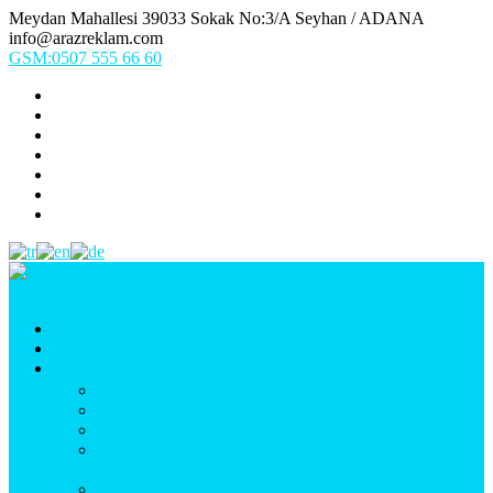
Meydan Mahallesi 39033 Sokak No:3/A Seyhan / ADANA
info@arazreklam.com
GSM:0507 555 66 60
Ana Sayfa
Kurumsal
Ürünlerimiz
UYGULAMA (Fason İşler & Uygulama Montaj)
BASKI (Dijital Baskı, Folyo, Oneway, Vinil Baskı)
TABELA (Işıklı, Işıksız Plexi & Led Tabela)
BAYRAK (Yelken Bayrak, Ülke Bayrağı, & Firma
Bayrağı)
MATBAA (Broşür, Kartvizit, Etiket)