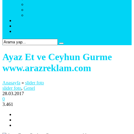
Araç Uygulama
Promosyon Ürünler
Web Tasarım & Sosyal Medya
Referanslar
Foto Galeri
Bize Ulaşın
Ayaz Et ve Ceyhun Gurme
www.arazreklam.com
Anasayfa
»
slider foto
slider foto
,
Genel
28.03.2017
0
3.461