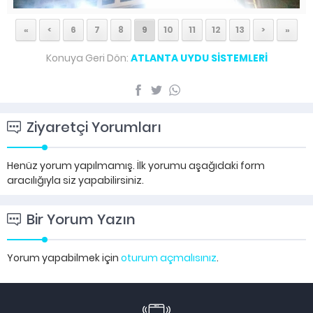
«
<
6
7
8
9
10
11
12
13
>
»
Konuya Geri Dön:
ATLANTA UYDU SİSTEMLERİ
Ziyaretçi Yorumları
Henüz yorum yapılmamış. İlk yorumu aşağıdaki form
aracılığıyla siz yapabilirsiniz.
Bir Yorum Yazın
Yorum yapabilmek için
oturum açmalısınız
.