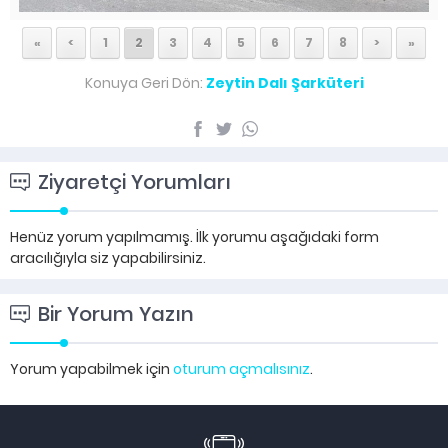
«
<
1
2
3
4
5
6
7
8
>
»
Konuya Geri Dön:
Zeytin Dalı Şarküteri
Ziyaretçi Yorumları
Henüz yorum yapılmamış. İlk yorumu aşağıdaki form
aracılığıyla siz yapabilirsiniz.
Bir Yorum Yazın
Yorum yapabilmek için
oturum açmalısınız
.