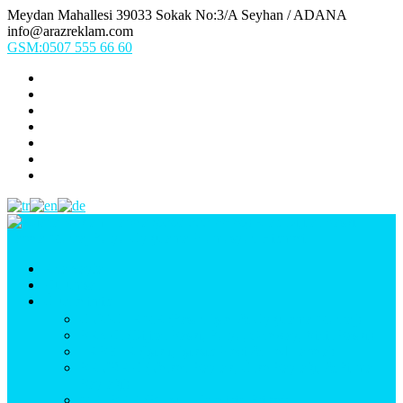
Meydan Mahallesi 39033 Sokak No:3/A Seyhan / ADANA
info@arazreklam.com
GSM:0507 555 66 60
Ana Sayfa
Kurumsal
Ürünlerimiz
UYGULAMA (Fason İşler & Uygulama Montaj)
BASKI (Dijital Baskı, Folyo, Oneway, Vinil Baskı)
TABELA (Işıklı, Işıksız Plexi & Led Tabela)
BAYRAK (Yelken Bayrak, Ülke Bayrağı, & Firma
Bayrağı)
MATBAA (Broşür, Kartvizit, Etiket)