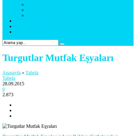
Araç Uygulama
Promosyon Ürünler
Web Tasarım & Sosyal Medya
Referanslar
Foto Galeri
Bize Ulaşın
Turgutlar Mutfak Eşyaları
Anasayfa
»
Tabela
Tabela
28.09.2015
0
2.873