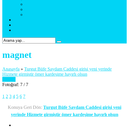
Araç Uygulama
Promosyon Ürünler
Web Tasarım & Sosyal Medya
Referanslar
Foto Galeri
Bize Ulaşın
magnet
Anasayfa
»
Turgut Büfe Saydam Caddesi girişi yeni yerinde
Hizmete girmiştir ömer kardeşime hayırlı olsun
Önceki
Fotoğraf: 7 / 7
1
2
3
4
5
6
7
Konuya Geri Dön:
Turgut Büfe Saydam Caddesi girişi yeni
yerinde Hizmete girmiştir ömer kardeşime hayırlı olsun