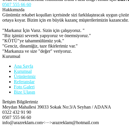
0507 555 66 60
Hakkımızda
Günümüz rekabet koşulları içerisinde sizi farklılaştıracak uygun çöz
ortaya koyar. Bizim için en büyük kazanç müşterilerimizin kazancıdır.
"Markanız İçin Varız. Sizin için çalışıyoruz. "
"Biz işimizi severek yapıyoruz ve önemsiyoruz."
"KÖTÜ"ye tahammülümüz yok."
"Genciz, dinamiğiz, taze fikirlerimiz var."
"Markanıza ve size "değer" veriyoruz.
Kurumsal
Ana Sayfa
Kurumsal
Ürünlerimiz
Referanslar
Foto Galeri
Bize Ulaşın
İletişim Bilgilerimiz
Meydan Mahallesi 39033 Sokak No:3/A Seyhan / ADANA
0322 432 91 90
0507 555 66 60
info@arazreklam.com<···>arazreklam@hotmail.com