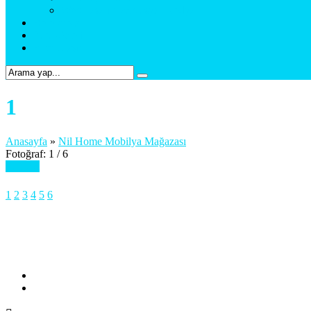
Web Tasarım & Sosyal Medya
Referanslar
Foto Galeri
Bize Ulaşın
1
Anasayfa
»
Nil Home Mobilya Mağazası
Fotoğraf: 1 / 6
Sonraki
1
2
3
4
5
6