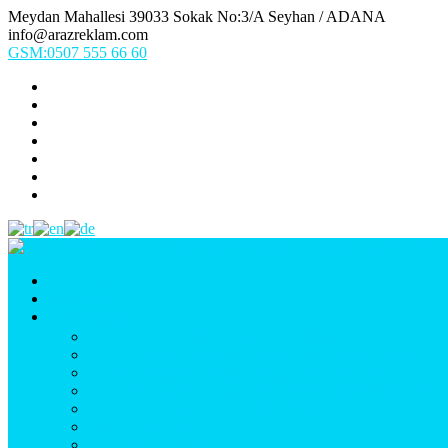
Meydan Mahallesi 39033 Sokak No:3/A Seyhan / ADANA
info@arazreklam.com
GSM:0507 555 66 60
Ana Sayfa
Kurumsal
Ürünlerimiz
UYGULAMA (Fason İşler & Uygulama Montaj)
BASKI (Dijital Baskı, Folyo, Oneway, Vinil Baskı)
TABELA (Işıklı, Işıksız Plexi & Led Tabela)
BAYRAK (Yelken Bayrak, Ülke Bayrağı, & Firma Bayr
MATBAA (Broşür, Kartvizit, Etiket)
Araç Uygulama
Promosyon Ürünler