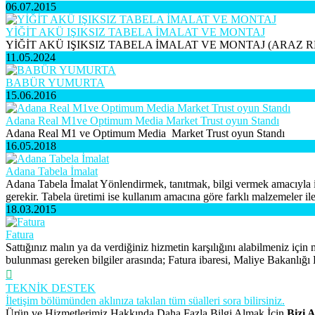
06.07.2015
YİĞİT AKÜ IŞIKSIZ TABELA İMALAT VE MONTAJ
YİĞİT AKÜ IŞIKSIZ TABELA İMALAT VE MONTAJ (ARAZ
11.05.2024
BABÜR YUMURTA
15.06.2016
Adana Real M1ve Optimum Media Market Trust oyun Standı
Adana Real M1 ve Optimum Media Market Trust oyun Standı
16.05.2018
Adana Tabela İmalat
Adana Tabela İmalat Yönlendirmek, tanıtmak, bilgi vermek amacıyla iç 
gerekir. Tabela üretimi ise kullanım amacına göre farklı malzemeler ile
18.03.2015
Fatura
Sattığınız malın ya da verdiğiniz hizmetin karşılığını alabilmeniz içi
bulunması gereken bilgiler arasında; Fatura ibaresi, Maliye Bakanlığı 
TEKNİK DESTEK
İletişim bölümünden aklınıza takılan tüm süalleri sora bilirsiniz.
Ürün ve Hizmetlerimiz Hakkında Daha Fazla Bilgi Almak İçin
Bizi A