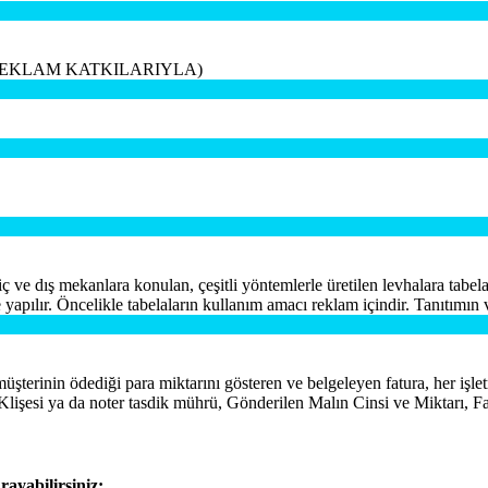
 REKLAM KATKILARIYLA)
ve dış mekanlara konulan, çeşitli yöntemlerle üretilen levhalara tabela
 yapılır. Öncelikle tabelaların kullanım amacı reklam içindir. Tanıtımın v
n müşterinin ödediği para miktarını gösteren ve belgeleyen fatura, her iş
Klişesi ya da noter tasdik mührü, Gönderilen Malın Cinsi ve Miktarı, Fa
rayabilirsiniz: