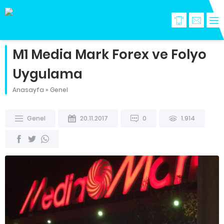
M1 Media Mark Forex ve Folyo
Uygulama
Anasayfa
»
Genel
Genel
20.11.2017
0
1.914