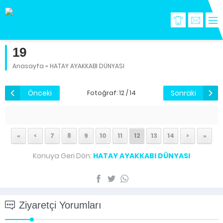
19
Anasayfa
»
HATAY AYAKKABI DÜNYASI
Önceki
Sonraki
Fotoğraf: 12 / 14
«
<
7
8
9
10
11
12
13
14
>
»
Konuya Geri Dön:
HATAY AYAKKABI DÜNYASI
Ziyaretçi Yorumları