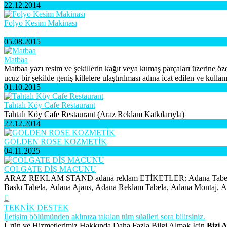
22.12.2014
Folyo Kesim Makinası
05.08.2015
Matbaa
Matbaa yazı resim ve şekillerin kağıt veya kumaş parçaları üzerine öz
ucuz bir şekilde geniş kitlelere ulaştırılması adına icat edilen ve kul
01.10.2015
Tahtalı Köy Cafe Restaurant
Tahtalı Köy Cafe Restaurant (Araz Reklam Katkılarıyla)
22.12.2014
GOLDEN ROSE KOZMETİK
04.11.2025
COLGATE DİŞ MACUNU
ARAZ REKLAM STAND adana reklam ETİKETLER: Adana Tabelacı
Baskı Tabela, Adana Ajans, Adana Reklam Tabela, Adana Montaj, Adan
TEKNİK DESTEK
İletişim bölümünden aklınıza takılan tüm süalleri sora bilirsiniz.
Ürün ve Hizmetlerimiz Hakkında Daha Fazla Bilgi Almak İçin
Bizi A