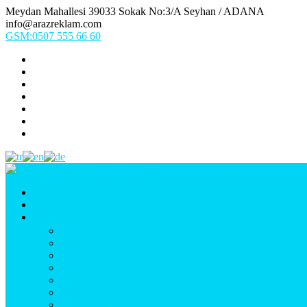
Meydan Mahallesi 39033 Sokak No:3/A Seyhan / ADANA
info@arazreklam.com
GSM:0507 555 66 60
Ana Sayfa
Kurumsal
Ürünlerimiz
UYGULAMA (Fason İşler & Uygulama Montaj)
BASKI (Dijital Baskı, Folyo, Oneway, Vinil Baskı)
TABELA (Işıklı, Işıksız Plexi & Led Tabela)
BAYRAK (Yelken Bayrak, Ülke Bayrağı, & Firma Bayr
MATBAA (Broşür, Kartvizit, Etiket)
Araç Uygulama
Promosyon Ürünler