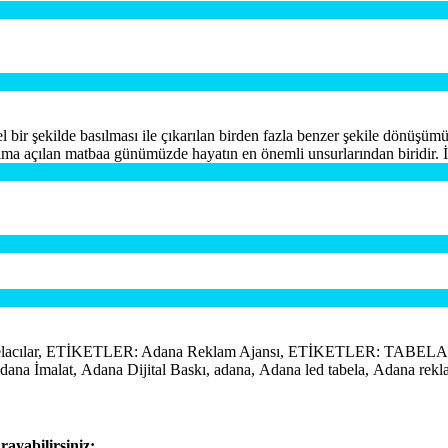
el bir şekilde basılması ile çıkarılan birden fazla benzer şekile dönüşü
lanıma açılan matbaa günümüzde hayatın en önemli unsurlarından biridir. İ
lar, ETİKETLER: Adana Reklam Ajansı, ETİKETLER: TABELA, M
a İmalat, Adana Dijital Baskı, adana, Adana led tabela, Adana rekla
rayabilirsiniz: