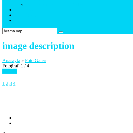
Web Tasarım & Sosyal Medya
Referanslar
Foto Galeri
Bize Ulaşın
image description
Anasayfa
»
Foto Galeri
Fotoğraf: 1 / 4
Sonraki
1
2
3
4