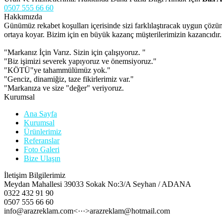
0507 555 66 60
Hakkımızda
Günümüz rekabet koşulları içerisinde sizi farklılaştıracak uygun çöz
ortaya koyar. Bizim için en büyük kazanç müşterilerimizin kazancıdır.
"Markanız İçin Varız. Sizin için çalışıyoruz. "
"Biz işimizi severek yapıyoruz ve önemsiyoruz."
"KÖTÜ"ye tahammülümüz yok."
"Genciz, dinamiğiz, taze fikirlerimiz var."
"Markanıza ve size "değer" veriyoruz.
Kurumsal
Ana Sayfa
Kurumsal
Ürünlerimiz
Referanslar
Foto Galeri
Bize Ulaşın
İletişim Bilgilerimiz
Meydan Mahallesi 39033 Sokak No:3/A Seyhan / ADANA
0322 432 91 90
0507 555 66 60
info@arazreklam.com<···>arazreklam@hotmail.com