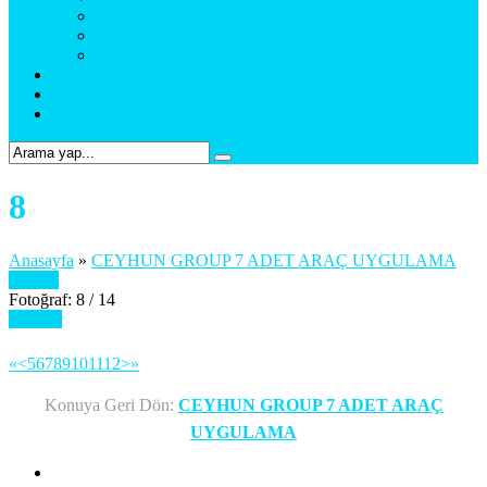
Araç Uygulama
Promosyon Ürünler
Web Tasarım & Sosyal Medya
Referanslar
Foto Galeri
Bize Ulaşın
8
Anasayfa
»
CEYHUN GROUP 7 ADET ARAÇ UYGULAMA
Önceki
Fotoğraf: 8 / 14
Sonraki
«
<
5
6
7
8
9
10
11
12
>
»
Konuya Geri Dön:
CEYHUN GROUP 7 ADET ARAÇ
UYGULAMA