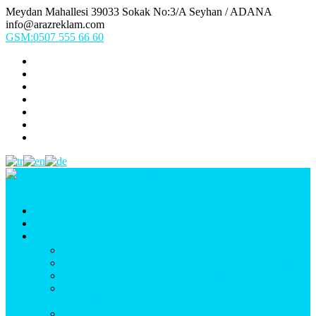
Meydan Mahallesi 39033 Sokak No:3/A Seyhan / ADANA
info@arazreklam.com
GSM:0507 555 66 60
Ana Sayfa
Kurumsal
Ürünlerimiz
UYGULAMA (Fason İşler & Uygulama Montaj)
BASKI (Dijital Baskı, Folyo, Oneway, Vinil Baskı)
TABELA (Işıklı, Işıksız Plexi & Led Tabela)
BAYRAK (Yelken Bayrak, Ülke Bayrağı, & Firma
Bayrağı)
MATBAA (Broşür, Kartvizit, Etiket)