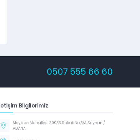
0507 555 66 60
letişim Bilgilerimiz
Meydan Mahallesi 39033 Sokak No:3/A Seyhan /
ADANA