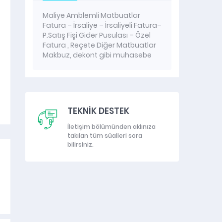
a
Maliye Amblemli Matbuatlar
Migros
l
Fatura – İrsaliye – İrsaliyeli Fatura–
AZ
P.Satış Fişi Gider Pusulası – Özel
Fatura , Reçete Diğer Matbuatlar
Makbuz, dekont gibi muhasebe
evrakları Üretim fişleri, Sipariş
fişleri gibi iç yazışma Matbuu
evraklar. Otellerde Kullanılan
dokümanlar Tüm matbuu
evraklarınızı tasarımı ve üretimi
TEKNİK DESTEK
yapılmaktadır. Kullanılan Kâğıt
Cinsleri; I.Hamur Kâğıt,
İletişim bölümünden aklınıza
Kendinden...
takılan tüm süalleri sora
bilirsiniz.