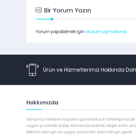
Bir Yorum Yazın
Yorum yapabilmek için
oturum açmalısınız
.
Ürün ve Hizmetlerimiz Hakkında Daha
Hakkımızda
Günümüz rekabet koşulları içerisinde sizi farklılaştıracak
uygun çözümler bizde. Markanıza bizimle değer katın. Ar
Reklam sizin için en uygun çözümleri üretmek için gece