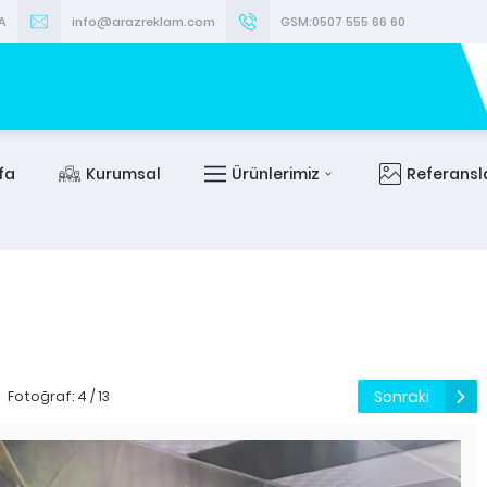
A
info@arazreklam.com
GSM:0507 555 66 60
fa
Kurumsal
Ürünlerimiz
Referansl
Sonraki
Fotoğraf: 4 / 13