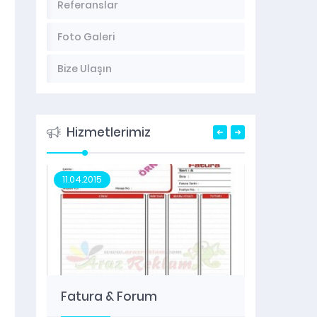
Referanslar
Foto Galeri
Bize Ulaşın
Hizmetlerimiz
11.04.2015
16.05.20
Fatura & Forum
Migro