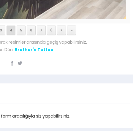
AEGON ABKA SİGORTA Işıklı Tabel
İmalat Montaj Araz Reklam Dijita
Baskı İmalat ve Montaj CELAL AR
3
4
5
6
7
8
>
»
arak resimler arasında geçiş yapabilirsiniz.
ri Dön:
Brother’s Tattoo
rm aracılığıyla siz yapabilirsiniz.