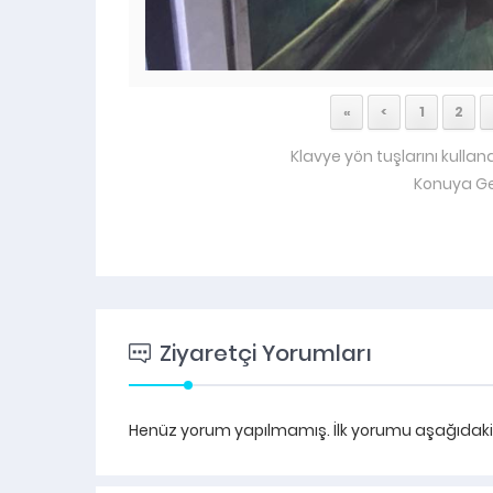
«
<
1
2
Klavye yön tuşlarını kullan
Konuya Ge
Ziyaretçi Yorumları
Henüz yorum yapılmamış. İlk yorumu aşağıdaki fo