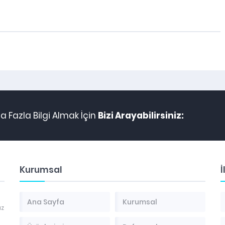
 Fazla Bilgi Almak İçin
Bizi Arayabilirsiniz:
Kurumsal
İ
Ana Sayfa
Kurumsal
az