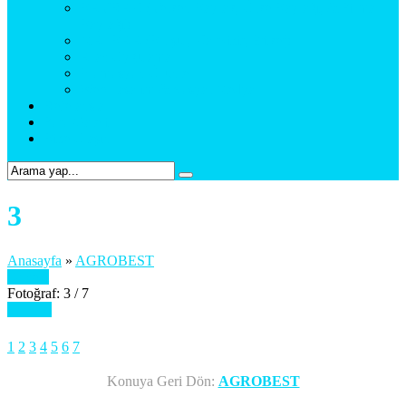
BAYRAK (Yelken Bayrak, Ülke Bayrağı, & Firma
Bayrağı)
MATBAA (Broşür, Kartvizit, Etiket)
Araç Uygulama
Promosyon Ürünler
Web Tasarım & Sosyal Medya
Referanslar
Foto Galeri
Bize Ulaşın
3
Anasayfa
»
AGROBEST
Önceki
Fotoğraf: 3 / 7
Sonraki
1
2
3
4
5
6
7
Konuya Geri Dön:
AGROBEST