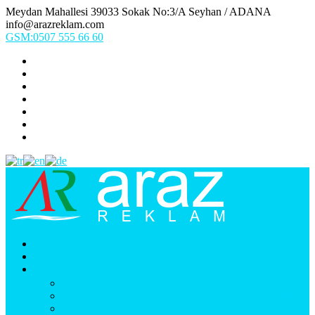
Meydan Mahallesi 39033 Sokak No:3/A Seyhan / ADANA
info@arazreklam.com
GSM:0507 555 66 60
Ana Sayfa
Kurumsal
Ürünlerimiz
UYGULAMA (Fason İşler & Uygulama Montaj)
BASKI (Dijital Baskı, Folyo, Oneway, Vinil Baskı)
TABELA (Işıklı, Işıksız Plexi & Led Tabela)