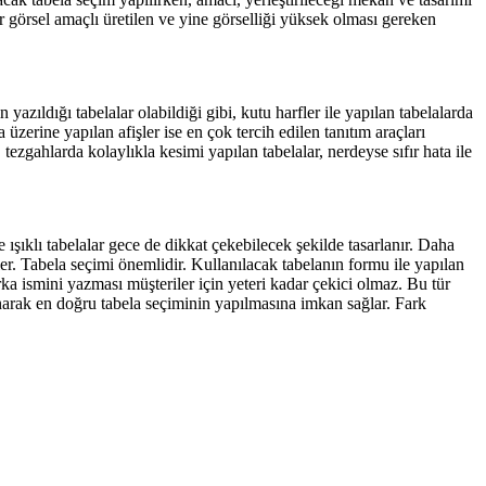
görsel amaçlı üretilen ve yine görselliği yüksek olması gereken
yazıldığı tabelalar olabildiği gibi, kutu harfler ile yapılan tabelalarda
 üzerine yapılan afişler ise en çok tercih edilen tanıtım araçları
 tezgahlarda kolaylıkla kesimi yapılan tabelalar, nerdeyse sıfır hata ile
e ışıklı tabelalar gece de dikkat çekebilecek şekilde tasarlanır. Daha
er. Tabela seçimi önemlidir. Kullanılacak tabelanın formu ile yapılan
ka ismini yazması müşteriler için yeteri kadar çekici olmaz. Bu tür
unarak en doğru tabela seçiminin yapılmasına imkan sağlar. Fark
 Reklam, Adana Reklam Tabela,Adana Reklam Ajansı,Adana