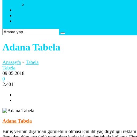
Web Tasarım & Sosyal Medya
Referanslar
Foto Galeri
Bize Ulaşın
Adana Tabela
Anasayfa
»
Tabela
Tabela
09.05.2018
0
2.401
Adana Tabela
Bir iş yerinin dışarıdan görülebilir olması için ihtiyaç duyduğu rekla
firmadan dünyaca ünlü markalara kadar işletmeler tabela kullanır. Fi