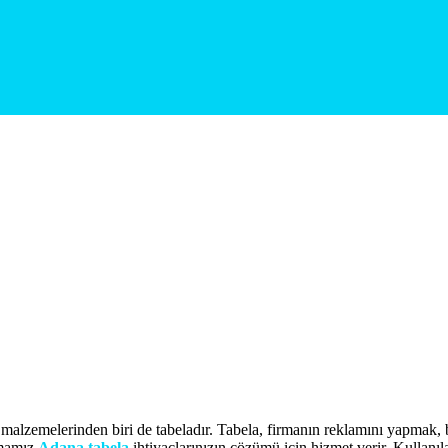
m malzemelerinden biri de tabeladır. Tabela, firmanın reklamını yapmak, 
rmamız
Adana tabela
ihtiyaçlarınızın çözümü için hizmet verir. Kullanıl