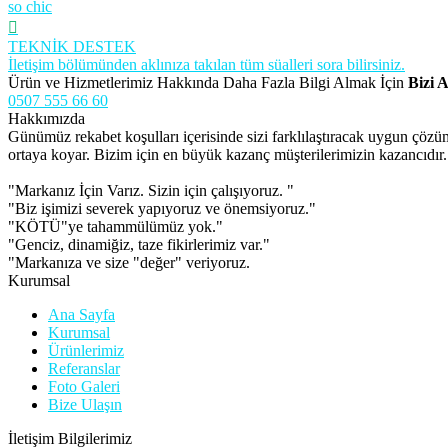
so chic
TEKNİK DESTEK
İletişim bölümünden aklınıza takılan tüm süalleri sora bilirsiniz.
Ürün ve Hizmetlerimiz Hakkında Daha Fazla Bilgi Almak İçin
Bizi A
0507 555 66 60
Hakkımızda
Günümüz rekabet koşulları içerisinde sizi farklılaştıracak uygun çöz
ortaya koyar. Bizim için en büyük kazanç müşterilerimizin kazancıdır.
"Markanız İçin Varız. Sizin için çalışıyoruz. "
"Biz işimizi severek yapıyoruz ve önemsiyoruz."
"KÖTÜ"ye tahammülümüz yok."
"Genciz, dinamiğiz, taze fikirlerimiz var."
"Markanıza ve size "değer" veriyoruz.
Kurumsal
Ana Sayfa
Kurumsal
Ürünlerimiz
Referanslar
Foto Galeri
Bize Ulaşın
İletişim Bilgilerimiz