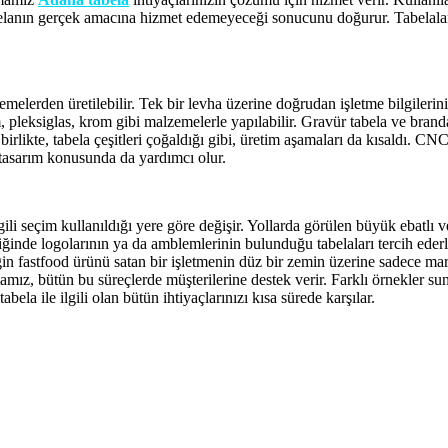
belanın gerçek amacına hizmet edemeyeceği sonucunu doğurur. Tabelalar 
elerden üretilebilir. Tek bir levha üzerine doğrudan işletme bilgilerinin 
m, pleksiglas, krom gibi malzemelerle yapılabilir. Gravür tabela ve branda
 birlikte, tabela çeşitleri çoğaldığı gibi, üretim aşamaları da kısaldı. CNC
 tasarım konusunda da yardımcı olur.
lgili seçim kullanıldığı yere göre değişir. Yollarda görülen büyük ebatlı v
ğinde logolarının ya da amblemlerinin bulunduğu tabelaları tercih ederl
in fastfood ürünü satan bir işletmenin düz bir zemin üzerine sadece mar
amız, bütün bu süreçlerde müşterilerine destek verir. Farklı örnekler s
bela ile ilgili olan bütün ihtiyaçlarınızı kısa sürede karşılar.
ana Dijital,Adana Dijital Baskı,Adana İmalat,Adana Montaj,Adana