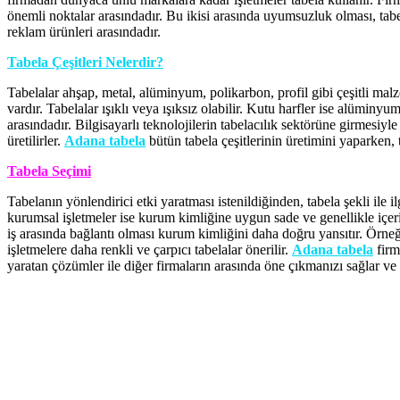
önemli noktalar arasındadır. Bu ikisi arasında uyumsuzluk olması, ta
reklam ürünleri arasındadır.
Tabela Çeşitleri Nelerdir?
Tabelalar ahşap, metal, alüminyum, polikarbon, profil gibi çeşitli malzem
vardır. Tabelalar ışıklı veya ışıksız olabilir. Kutu harfler ise alüminyu
arasındadır. Bilgisayarlı teknolojilerin tabelacılık sektörüne girmesiyle
üretilirler.
Adana tabela
bütün tabela çeşitlerinin üretimini yaparken,
Tabela Seçimi
Tabelanın yönlendirici etki yaratması istenildiğinden, tabela şekli ile i
kurumsal işletmeler ise kurum kimliğine uygun sade ve genellikle içeri
iş arasında bağlantı olması kurum kimliğini daha doğru yansıtır. Örneğ
işletmelere daha renkli ve çarpıcı tabelalar önerilir.
Adana tabela
firm
yaratan çözümler ile diğer firmaların arasında öne çıkmanızı sağlar ve ta
Adana,Adana Reklam,Adana Tabela,Adana Led,Adana Led Tabela,Ad
Tabelacılar,Adana Ajans