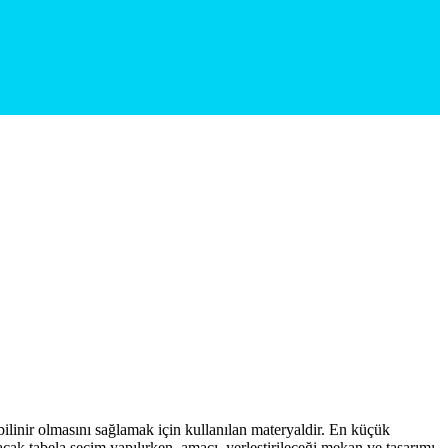
bilinir olmasını sağlamak için kullanılan materyaldir. En küçük
acak tabela seçim yapılırken, amacı, yerleştirileceği mekan ve tasarımı