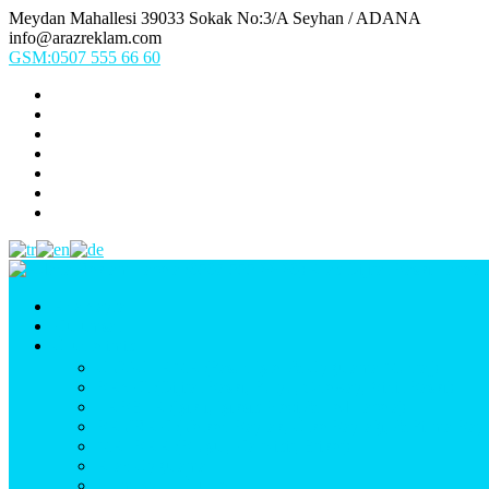
Meydan Mahallesi 39033 Sokak No:3/A Seyhan / ADANA
info@arazreklam.com
GSM:0507 555 66 60
Ana Sayfa
Kurumsal
Ürünlerimiz
UYGULAMA (Fason İşler & Uygulama Montaj)
BASKI (Dijital Baskı, Folyo, Oneway, Vinil Baskı)
TABELA (Işıklı, Işıksız Plexi & Led Tabela)
BAYRAK (Yelken Bayrak, Ülke Bayrağı, & Firma Bayr
MATBAA (Broşür, Kartvizit, Etiket)
Araç Uygulama
Promosyon Ürünler