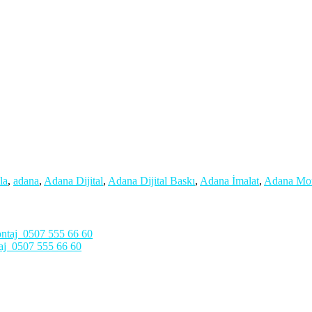
la
,
adana
,
Adana Dijital
,
Adana Dijital Baskı
,
Adana İmalat
,
Adana Mon
aj 0507 555 66 60