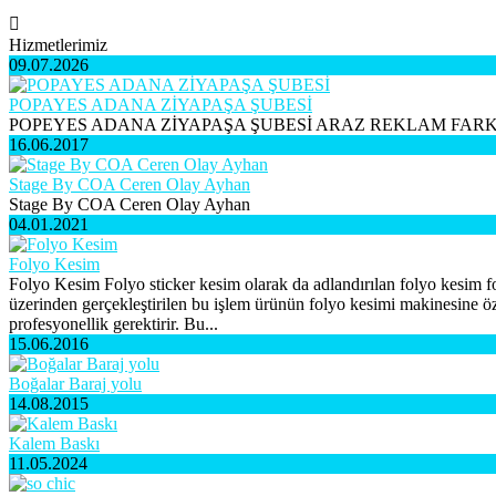
Hizmetlerimiz
09.07.2026
POPAYES ADANA ZİYAPAŞA ŞUBESİ
POPEYES ADANA ZİYAPAŞA ŞUBESİ ARAZ REKLAM FARKI
16.06.2017
Stage By COA Ceren Olay Ayhan
Stage By COA Ceren Olay Ayhan
04.01.2021
Folyo Kesim
Folyo Kesim Folyo sticker kesim olarak da adlandırılan folyo kesim fol
üzerinden gerçekleştirilen bu işlem ürünün folyo kesimi makinesine öze
profesyonellik gerektirir. Bu...
15.06.2016
Boğalar Baraj yolu
14.08.2015
Kalem Baskı
11.05.2024