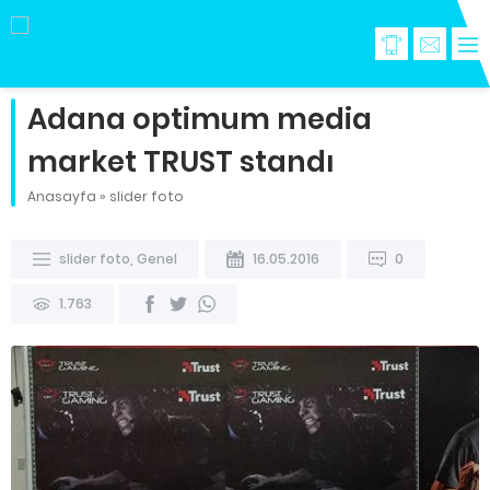
Adana optimum media
market TRUST standı
Anasayfa
»
slider foto
slider foto
,
Genel
16.05.2016
0
1.763