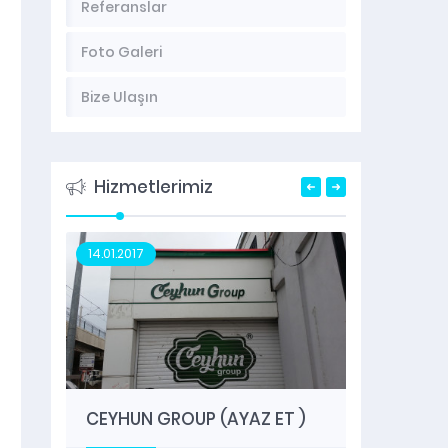
Referanslar
Foto Galeri
Bize Ulaşın
Hizmetlerimiz
14.01.2017
08.05.2
SAMET
SAMET 
UYGULAM
Baskı İ
CEYHUN GROUP (AYAZ ET )