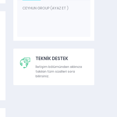
CEYHUN GROUP (AYAZ ET )
TEKNİK DESTEK
İletişim bölümünden aklınıza
takılan tüm süalleri sora
bilirsiniz.
LEWİ’S M1
AKÇATEKIR SUCUKLARI
MAHALLESI