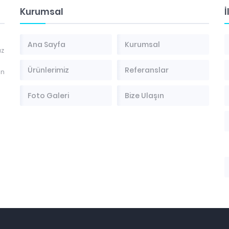
Kurumsal
İ
Ana Sayfa
Kurumsal
az
Ürünlerimiz
Referanslar
en
Foto Galeri
Bize Ulaşın