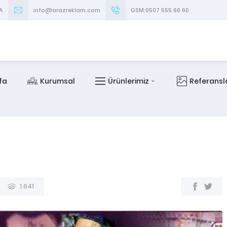
A
info@arazreklam.com
GSM:0507 555 66 60
fa
Kurumsal
Ürünlerimiz
Referansl
1.641