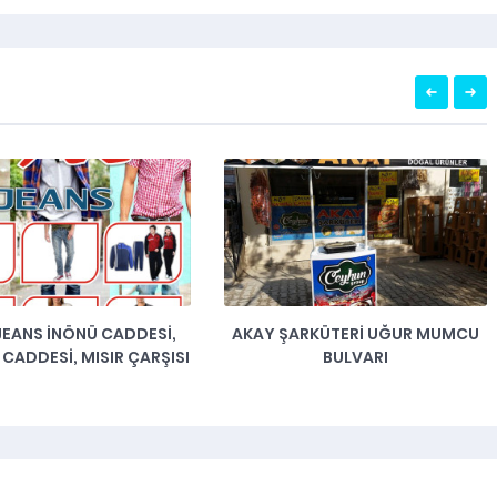
JEANS İNÖNÜ CADDESI,
AKAY ŞARKÜTERI UĞUR MUMCU
CADDESI, MISIR ÇARŞISI
BULVARI