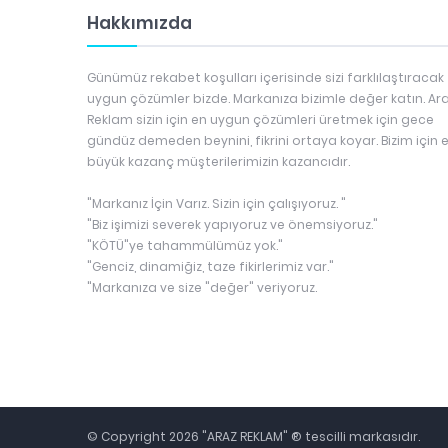
Hakkımızda
Günümüz rekabet koşulları içerisinde sizi farklılaştıracak
uygun çözümler bizde. Markanıza bizimle değer katın. Ar
Reklam sizin için en uygun çözümleri üretmek için gece
gündüz demeden beynini, fikrini ortaya koyar. Bizim için 
büyük kazanç müşterilerimizin kazancıdır.
"Markanız İçin Varız. Sizin için çalışıyoruz. "
"Biz işimizi severek yapıyoruz ve önemsiyoruz."
"KÖTÜ"ye tahammülümüz yok."
"Genciz, dinamiğiz, taze fikirlerimiz var."
"Markanıza ve size "değer" veriyoruz.
© Copyright 2026 "ARAZ REKLAM" ® tescilli markasıdır.