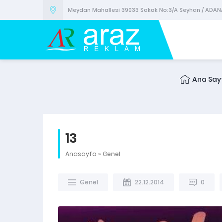
Meydan Mahallesi 39033 Sokak No:3/A Seyhan / ADAN
Ana Say
13
Anasayfa
»
Genel
Genel
22.12.2014
0