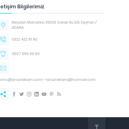
letişim Bilgilerimiz
Meydan Mahallesi 39033 Sokak No:3/A Seyhan /
ADANA
0322 432 91 90
0507 555 66 60
info@arazreklam.com<···>arazreklam@hotmail.com