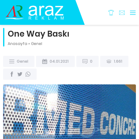
One Way Baskı
Anasayfa
»
Genel
Genel
04.01.2021
0
1.661