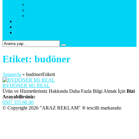
Araç Uygulama
Promosyon Ürünler
Web Tasarım & Sosyal Medya
Referanslar
Foto Galeri
Bize Ulaşın
Etiket:
budöner
Anasayfa
»
budönerEtiketi
BYDÖNER M1 REAL
Ürün ve Hizmetlerimiz Hakkında Daha Fazla Bilgi Almak İçin
Bizi
Arayabilirsiniz:
0507 555 66 60
© Copyright 2026 "ARAZ REKLAM" ® tescilli markasıdır.