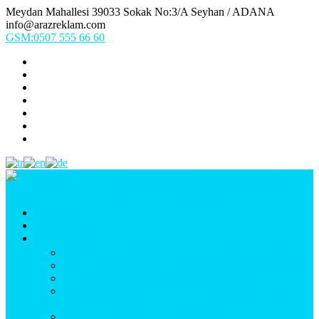
Meydan Mahallesi 39033 Sokak No:3/A Seyhan / ADANA
info@arazreklam.com
GSM:0507 555 66 60
Ana Sayfa
Kurumsal
Ürünlerimiz
UYGULAMA (Fason İşler & Uygulama Montaj)
BASKI (Dijital Baskı, Folyo, Oneway, Vinil Baskı)
TABELA (Işıklı, Işıksız Plexi & Led Tabela)
BAYRAK (Yelken Bayrak, Ülke Bayrağı, & Firma
Bayrağı)
MATBAA (Broşür, Kartvizit, Etiket)