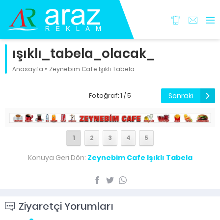
ışıklı_tabela_olacak_
Anasayfa
»
Zeynebim Cafe Işıklı Tabela
Sonraki
Fotoğraf: 1 / 5
1
2
3
4
5
Konuya Geri Dön:
Zeynebim Cafe Işıklı Tabela
Ziyaretçi Yorumları