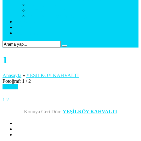
Araç Uygulama
Promosyon Ürünler
Web Tasarım & Sosyal Medya
Referanslar
Foto Galeri
Bize Ulaşın
1
Anasayfa
»
YEŞİLKÖY KAHVALTI
Fotoğraf: 1 / 2
Sonraki
1
2
Konuya Geri Dön:
YEŞİLKÖY KAHVALTI