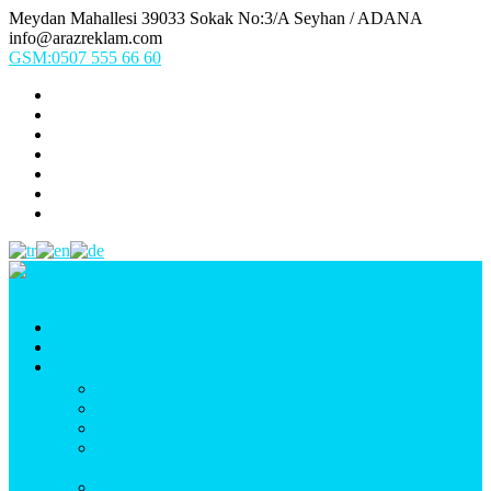
Meydan Mahallesi 39033 Sokak No:3/A Seyhan / ADANA
info@arazreklam.com
GSM:0507 555 66 60
Ana Sayfa
Kurumsal
Ürünlerimiz
UYGULAMA (Fason İşler & Uygulama Montaj)
BASKI (Dijital Baskı, Folyo, Oneway, Vinil Baskı)
TABELA (Işıklı, Işıksız Plexi & Led Tabela)
BAYRAK (Yelken Bayrak, Ülke Bayrağı, & Firma
Bayrağı)
MATBAA (Broşür, Kartvizit, Etiket)