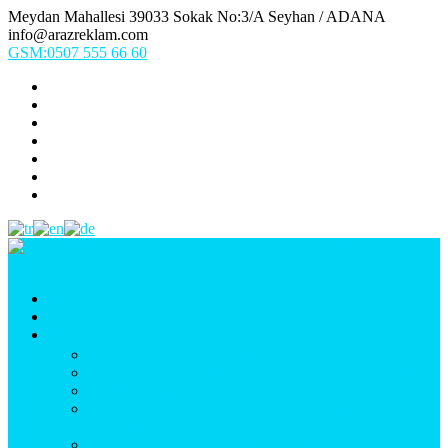
Meydan Mahallesi 39033 Sokak No:3/A Seyhan / ADANA
info@arazreklam.com
GSM:0507 555 66 60
Ana Sayfa
Kurumsal
Ürünlerimiz
UYGULAMA (Fason İşler & Uygulama Montaj)
BASKI (Dijital Baskı, Folyo, Oneway, Vinil Baskı)
TABELA (Işıklı, Işıksız Plexi & Led Tabela)
BAYRAK (Yelken Bayrak, Ülke Bayrağı, & Firma
Bayrağı)
MATBAA (Broşür, Kartvizit, Etiket)