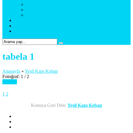
Araç Uygulama
Promosyon Ürünler
Web Tasarım & Sosyal Medya
Referanslar
Foto Galeri
Bize Ulaşın
tabela 1
Anasayfa
»
Yeşil Kapı Kebap
Fotoğraf: 1 / 2
Sonraki
1
2
Konuya Geri Dön:
Yeşil Kapı Kebap