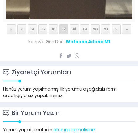
«
<
14
15
16
17
18
19
20
21
>
»
Konuya Geri Dön:
Watsons Adana M1
Ziyaretçi Yorumları
Henüz yorum yapılmamış. İlk yorumu aşağıdaki form
aracılığıyla siz yapabilirsiniz.
Bir Yorum Yazın
Yorum yapabilmek için
oturum açmalısınız
.