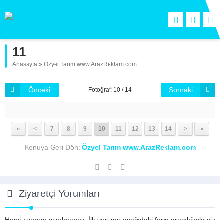
11
Anasayfa
»
Özyel Tarım www.ArazReklam.com
Önceki
Sonraki
Fotoğraf: 10 / 14
«
<
7
8
9
10
11
12
13
14
>
»
Konuya Geri Dön:
Özyel Tarım www.ArazReklam.com
Ziyaretçi Yorumları
Henüz yorum yapılmamış. İlk yorumu aşağıdaki form aracılığıyla siz