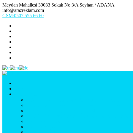
Meydan Mahallesi 39033 Sokak No:3/A Seyhan / ADANA
info@arazreklam.com
GSM:0507 555 66 60
Ana Sayfa
Kurumsal
Ürünlerimiz
UYGULAMA (Fason İşler & Uygulama Montaj)
BASKI (Dijital Baskı, Folyo, Oneway, Vinil Baskı)
TABELA (Işıklı, Işıksız Plexi & Led Tabela)
BAYRAK (Yelken Bayrak, Ülke Bayrağı, & Firma Bayr
MATBAA (Broşür, Kartvizit, Etiket)
Araç Uygulama
Promosyon Ürünler