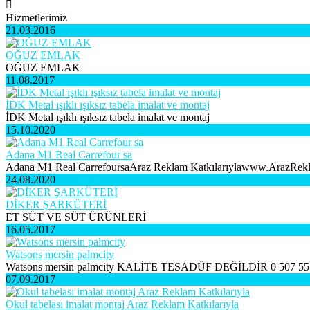
Hizmetlerimiz
21.03.2016
OĞUZ EMLAK
OĞUZ EMLAK
11.08.2017
İDK Metal ışıklı ışıksız tabela imalat ve montaj
İDK Metal ışıklı ışıksız tabela imalat ve montaj
15.10.2020
Adana M1 Real Carrefour sa
Adana M1 Real CarrefoursaAraz Reklam Katkılarıylawww.ArazRek
24.08.2020
DİKER ŞARKÜTERİ
ET SÜT VE SÜT ÜRÜNLERİ
16.05.2017
Watsons mersin palmcity
Watsons mersin palmcity KALİTE TESADÜF DEĞİLDİR 0 507 55
07.09.2017
Okul tabelası imalat montaj Araz Reklam Katkılarıyla