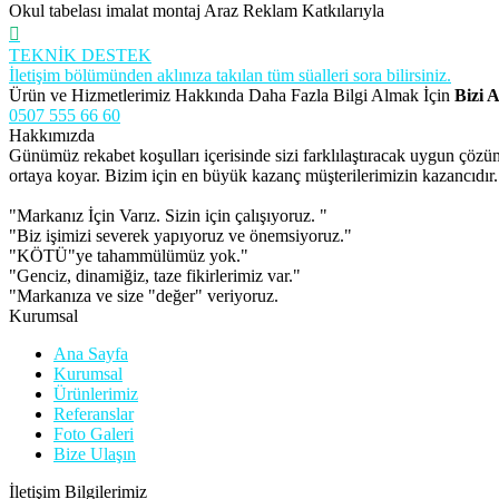
Okul tabelası imalat montaj Araz Reklam Katkılarıyla
TEKNİK DESTEK
İletişim bölümünden aklınıza takılan tüm süalleri sora bilirsiniz.
Ürün ve Hizmetlerimiz Hakkında Daha Fazla Bilgi Almak İçin
Bizi A
0507 555 66 60
Hakkımızda
Günümüz rekabet koşulları içerisinde sizi farklılaştıracak uygun çöz
ortaya koyar. Bizim için en büyük kazanç müşterilerimizin kazancıdır.
"Markanız İçin Varız. Sizin için çalışıyoruz. "
"Biz işimizi severek yapıyoruz ve önemsiyoruz."
"KÖTÜ"ye tahammülümüz yok."
"Genciz, dinamiğiz, taze fikirlerimiz var."
"Markanıza ve size "değer" veriyoruz.
Kurumsal
Ana Sayfa
Kurumsal
Ürünlerimiz
Referanslar
Foto Galeri
Bize Ulaşın
İletişim Bilgilerimiz