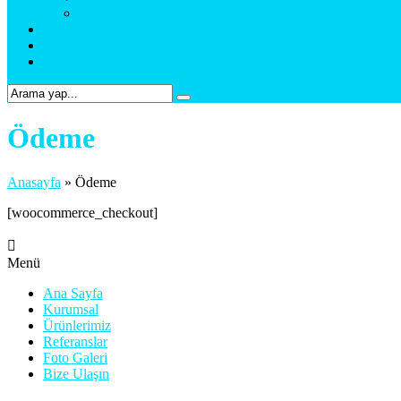
Web Tasarım & Sosyal Medya
Referanslar
Foto Galeri
Bize Ulaşın
Ödeme
Anasayfa
»
Ödeme
[woocommerce_checkout]
Menü
Ana Sayfa
Kurumsal
Ürünlerimiz
Referanslar
Foto Galeri
Bize Ulaşın