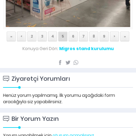
«
<
2
3
4
5
6
7
8
9
>
»
Konuya Geri Dön:
Migros stand kurulumu
Ziyaretçi Yorumları
Henüz yorum yapılmamış. İlk yorumu aşağıdaki form
aracılığıyla siz yapabilirsiniz.
Bir Yorum Yazın
Yorum yapabilmek için
oturum açmalısınız
.