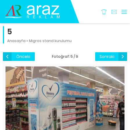
5
Anasayfa
»
Migros stand kurulumu
Önceki
Sonraki
Fotoğraf: 5 / 9