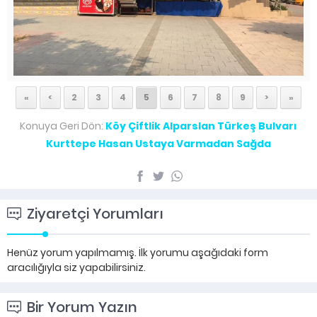
«
<
2
3
4
5
6
7
8
9
>
»
Konuya Geri Dön:
Köy Çiftlik Alparslan Türkeş Bulvarı
Kurttepe Hasan Ustaya Varmadan Sağda
Ziyaretçi Yorumları
Henüz yorum yapılmamış. İlk yorumu aşağıdaki form
aracılığıyla siz yapabilirsiniz.
Bir Yorum Yazın