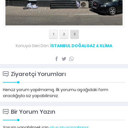
1
2
3
Konuya Geri Dön:
İSTANBUL DOĞALGAZ & KLİMA
Ziyaretçi Yorumları
Henüz yorum yapılmamış. İlk yorumu aşağıdaki form
aracılığıyla siz yapabilirsiniz.
Bir Yorum Yazın
Yorum yapabilmek için
oturum açmalısınız
.