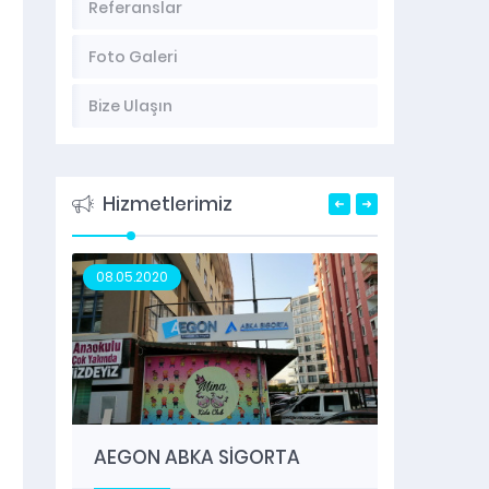
Referanslar
Foto Galeri
Bize Ulaşın
Hizmetlerimiz
08.05.2020
04.01.20
AEGON ABKA SİGORTA
KAYAN
ARAZ 