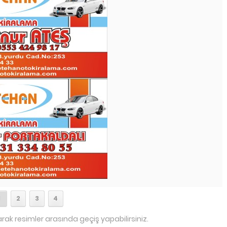
1
2
3
4
arak resimler arasında geçiş yapabilirsiniz.