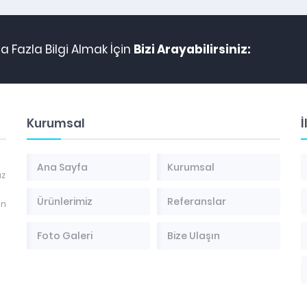
 Fazla Bilgi Almak İçin
Bizi Arayabilirsiniz:
Kurumsal
İ
Ana Sayfa
Kurumsal
az
Ürünlerimiz
Referanslar
en
Foto Galeri
Bize Ulaşın