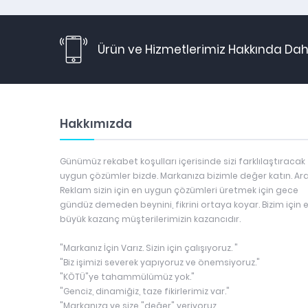
Ürün ve Hizmetlerimiz Hakkında Daha
Hakkımızda
Günümüz rekabet koşulları içerisinde sizi farklılaştıracak
uygun çözümler bizde. Markanıza bizimle değer katın. Ar
Reklam sizin için en uygun çözümleri üretmek için gece
gündüz demeden beynini, fikrini ortaya koyar. Bizim için 
büyük kazanç müşterilerimizin kazancıdır.
"Markanız İçin Varız. Sizin için çalışıyoruz. "
"Biz işimizi severek yapıyoruz ve önemsiyoruz."
"KÖTÜ"ye tahammülümüz yok."
"Genciz, dinamiğiz, taze fikirlerimiz var."
"Markanıza ve size "değer" veriyoruz.