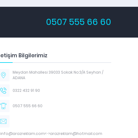
0507 555 66 60
letişim Bilgilerimiz
Meydan Mahallesi 39033 Sokak No:3/A Seyhan /
ADANA
0322 432 91 90
0507 555 66 60
info@arazreklam.com<···>arazreklam@hotmail.com