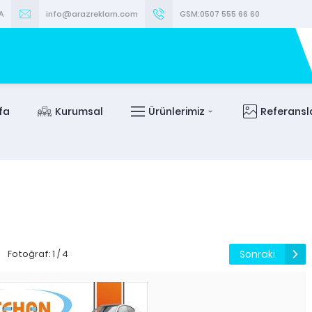
A
info@arazreklam.com
GSM:0507 555 66 60
fa
Kurumsal
Ürünlerimiz
Referansl
Sonraki
Fotoğraf: 1 / 4