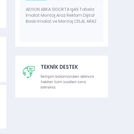
AEGON ABKA SİGORTA Işıklı Tabela
İmalat Montaj Araz Reklam Dijital
Araz R
Baskı İmalat ve Montaj CELAL ARAZ
Reklam
www.ar
İmalat 
kelimel
oluşan 
ışıklan
Bu sist
ışığa d
TEKNİK DESTEK
devre bu
sadece 
İletişim bölümünden aklınıza
artık f
takılan tüm süalleri sora
başlandı
bilirsiniz.