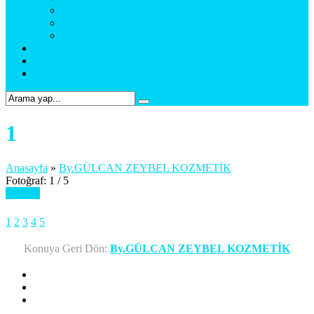
Araç Uygulama
Promosyon Ürünler
Web Tasarım & Sosyal Medya
Referanslar
Foto Galeri
Bize Ulaşın
1
Anasayfa
»
By.GÜLCAN ZEYBEL KOZMETİK
Fotoğraf: 1 / 5
Sonraki
1
2
3
4
5
Konuya Geri Dön:
By.GÜLCAN ZEYBEL KOZMETİK