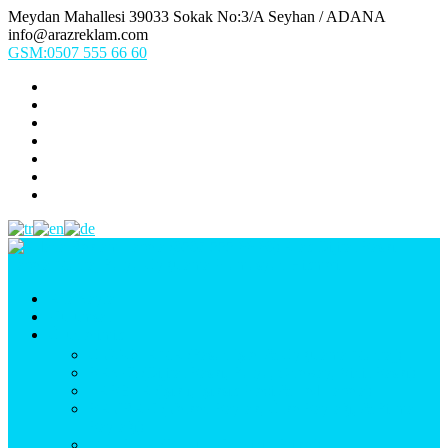
Meydan Mahallesi 39033 Sokak No:3/A Seyhan / ADANA
info@arazreklam.com
GSM:0507 555 66 60
Ana Sayfa
Kurumsal
Ürünlerimiz
UYGULAMA (Fason İşler & Uygulama Montaj)
BASKI (Dijital Baskı, Folyo, Oneway, Vinil Baskı)
TABELA (Işıklı, Işıksız Plexi & Led Tabela)
BAYRAK (Yelken Bayrak, Ülke Bayrağı, & Firma
Bayrağı)
MATBAA (Broşür, Kartvizit, Etiket)