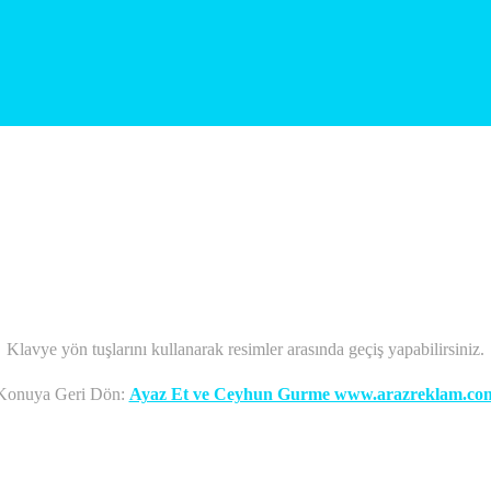
Klavye yön tuşlarını kullanarak resimler arasında geçiş yapabilirsiniz.
Konuya Geri Dön:
Ayaz Et ve Ceyhun Gurme www.arazreklam.co