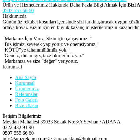
Ürün ve Hizmetlerimiz Hakkında Daha Fazla Bilgi Almak İçin
Bizi A
0507 555 66 60
Hakkımızda
Günümüz rekabet koşulları içerisinde sizi farklılaştıracak uygun çöz
ortaya koyar. Bizim için en büyük kazanç müşterilerimizin kazancıdır.
"Markanız İçin Varız. Sizin için çalışıyoruz. "
"Biz işimizi severek yapıyoruz ve önemsiyoruz."
"KÖTÜ"ye tahammülümüz yok."
"Genciz, dinamiğiz, taze fikirlerimiz var."
"Markanıza ve size "değer" veriyoruz.
Kurumsal
Ana Sayfa
Kurumsal
Ürünlerimiz
Referanslar
Foto Galeri
Bize Ulaşın
İletişim Bilgilerimiz
Meydan Mahallesi 39033 Sokak No:3/A Seyhan / ADANA
0322 432 91 90
0507 555 66 60
info@arazreklam.com<···>arazreklam@hotmail.com