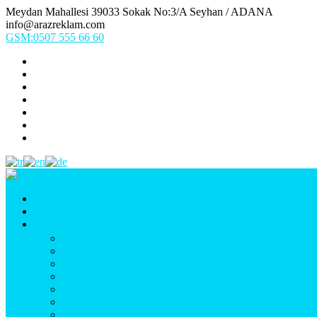
Meydan Mahallesi 39033 Sokak No:3/A Seyhan / ADANA
info@arazreklam.com
GSM:0507 555 66 60
Ana Sayfa
Kurumsal
Ürünlerimiz
UYGULAMA (Fason İşler & Uygulama Montaj)
BASKI (Dijital Baskı, Folyo, Oneway, Vinil Baskı)
TABELA (Işıklı, Işıksız Plexi & Led Tabela)
BAYRAK (Yelken Bayrak, Ülke Bayrağı, & Firma Bayr
MATBAA (Broşür, Kartvizit, Etiket)
Araç Uygulama
Promosyon Ürünler