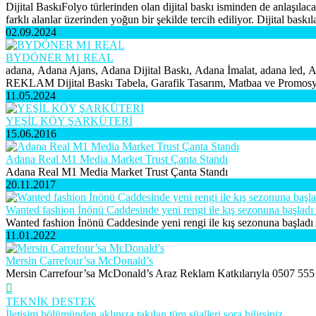
Dijital BaskıFolyo türlerinden olan dijital baskı isminden de anlaşılac
farklı alanlar üzerinden yoğun bir şekilde tercih ediliyor. Dijital bask
02.09.2024
BYDÖNER M1 REAL
adana, Adana Ajans, Adana Dijital Baskı, Adana İmalat, adana led,
REKLAM Dijital Baskı Tabela, Garafik Tasarım, Matbaa ve Prom
11.05.2024
YEŞİL KÖY ŞARKÜTERİ
15.06.2016
Adana Real M1 Media Market Trust Çanta Standı
Adana Real M1 Media Market Trust Çanta Standı
20.11.2017
Wanted fashion İnönü Caddesinde yeni rengi ile kış sezonuna başladı
Wanted fashion İnönü Caddesinde yeni rengi ile kış sezonuna başladı
11.01.2022
Mersin Carrefour’sa McDonald’s
Mersin Carrefour’sa McDonald’s Araz Reklam Katkılarıyla 0507 
TEKNİK DESTEK
İletişim bölümünden aklınıza takılan tüm süalleri sora bilirsiniz.