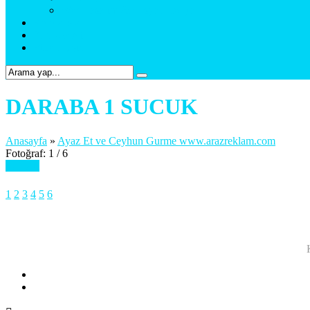
Web Tasarım & Sosyal Medya
Referanslar
Foto Galeri
Bize Ulaşın
DARABA 1 SUCUK
Anasayfa
»
Ayaz Et ve Ceyhun Gurme www.arazreklam.com
Fotoğraf: 1 / 6
Sonraki
1
2
3
4
5
6