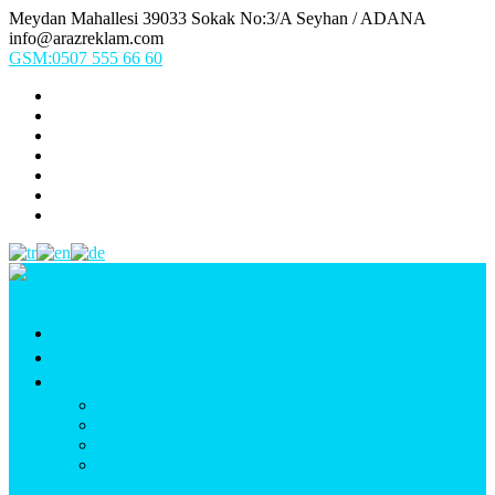
Meydan Mahallesi 39033 Sokak No:3/A Seyhan / ADANA
info@arazreklam.com
GSM:0507 555 66 60
Ana Sayfa
Kurumsal
Ürünlerimiz
UYGULAMA (Fason İşler & Uygulama Montaj)
BASKI (Dijital Baskı, Folyo, Oneway, Vinil Baskı)
TABELA (Işıklı, Işıksız Plexi & Led Tabela)
BAYRAK (Yelken Bayrak, Ülke Bayrağı, & Firma
Bayrağı)