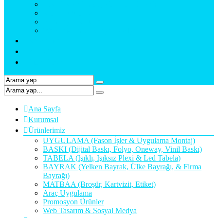
MATBAA (Broşür, Kartvizit, Etiket)
Araç Uygulama
Promosyon Ürünler
Web Tasarım & Sosyal Medya
Referanslar
Foto Galeri
Bize Ulaşın
Ana Sayfa
Kurumsal
Ürünlerimiz
UYGULAMA (Fason İşler & Uygulama Montaj)
BASKI (Dijital Baskı, Folyo, Oneway, Vinil Baskı)
TABELA (Işıklı, Işıksız Plexi & Led Tabela)
BAYRAK (Yelken Bayrak, Ülke Bayrağı, & Firma
Bayrağı)
MATBAA (Broşür, Kartvizit, Etiket)
Araç Uygulama
Promosyon Ürünler
Web Tasarım & Sosyal Medya