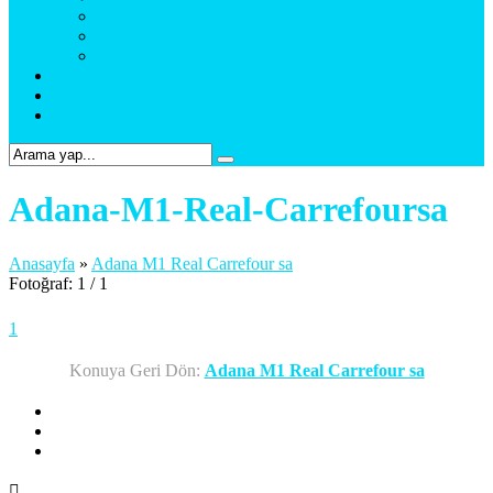
Araç Uygulama
Promosyon Ürünler
Web Tasarım & Sosyal Medya
Referanslar
Foto Galeri
Bize Ulaşın
Adana-M1-Real-Carrefoursa
Anasayfa
»
Adana M1 Real Carrefour sa
Fotoğraf: 1 / 1
1
Konuya Geri Dön:
Adana M1 Real Carrefour sa