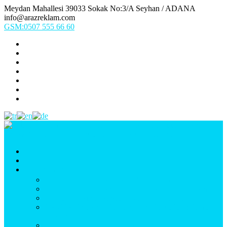
Meydan Mahallesi 39033 Sokak No:3/A Seyhan / ADANA
info@arazreklam.com
GSM:0507 555 66 60
Ana Sayfa
Kurumsal
Ürünlerimiz
UYGULAMA (Fason İşler & Uygulama Montaj)
BASKI (Dijital Baskı, Folyo, Oneway, Vinil Baskı)
TABELA (Işıklı, Işıksız Plexi & Led Tabela)
BAYRAK (Yelken Bayrak, Ülke Bayrağı, & Firma
Bayrağı)
MATBAA (Broşür, Kartvizit, Etiket)