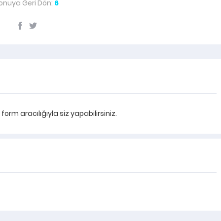
onuya Geri Dön:
6
rm aracılığıyla siz yapabilirsiniz.