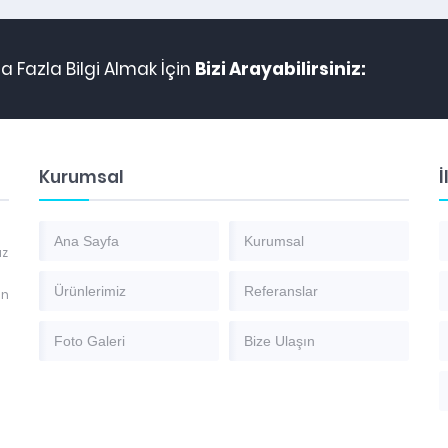
 Fazla Bilgi Almak İçin
Bizi Arayabilirsiniz:
Kurumsal
İ
Ana Sayfa
Kurumsal
az
Ürünlerimiz
Referanslar
en
Foto Galeri
Bize Ulaşın