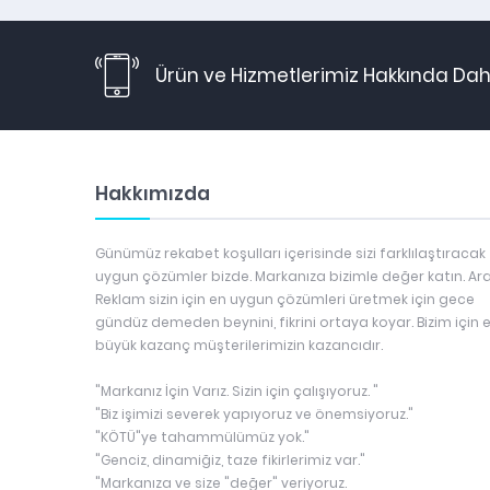
Ürün ve Hizmetlerimiz Hakkında Daha
Hakkımızda
Günümüz rekabet koşulları içerisinde sizi farklılaştıracak
uygun çözümler bizde. Markanıza bizimle değer katın. Ar
Reklam sizin için en uygun çözümleri üretmek için gece
gündüz demeden beynini, fikrini ortaya koyar. Bizim için 
büyük kazanç müşterilerimizin kazancıdır.
"Markanız İçin Varız. Sizin için çalışıyoruz. "
"Biz işimizi severek yapıyoruz ve önemsiyoruz."
"KÖTÜ"ye tahammülümüz yok."
"Genciz, dinamiğiz, taze fikirlerimiz var."
"Markanıza ve size "değer" veriyoruz.