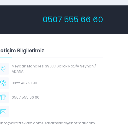
0507 555 66 60
letişim Bilgilerimiz
Meydan Mahallesi 39033 Sokak No:3/A Seyhan /
ADANA
0322 432 91 90
0507 555 66 60
info@arazreklam.com<···>arazreklam@hotmail.com