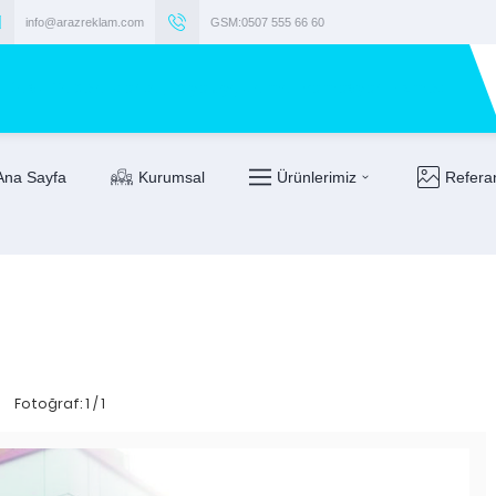
info@arazreklam.com
GSM:0507 555 66 60
Ana Sayfa
Kurumsal
Ürünlerimiz
Refera
Fotoğraf: 1 / 1