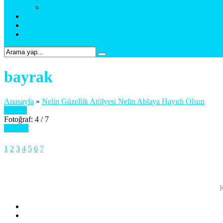
Web Tasarım & Sosyal Medya
Referanslar
Foto Galeri
Bize Ulaşın
bayrak
Anasayfa
»
Nelin Güzellik Atölyesi Nelin Ablaya Hayırlı Olsun
Önceki
Fotoğraf: 4 / 7
Sonraki
1
2
3
4
5
6
7