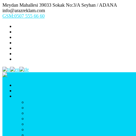
Meydan Mahallesi 39033 Sokak No:3/A Seyhan / ADANA
info@arazreklam.com
GSM:0507 555 66 60
Ana Sayfa
Kurumsal
Ürünlerimiz
UYGULAMA (Fason İşler & Uygulama Montaj)
BASKI (Dijital Baskı, Folyo, Oneway, Vinil Baskı)
TABELA (Işıklı, Işıksız Plexi & Led Tabela)
BAYRAK (Yelken Bayrak, Ülke Bayrağı, & Firma Bayr
MATBAA (Broşür, Kartvizit, Etiket)
Araç Uygulama
Promosyon Ürünler