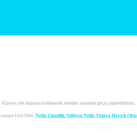
Klavye yön tuşlarını kullanarak resimler arasında geçiş yapabilirsiniz.
Konuya Geri Dön:
Nelin Güzellik Atölyesi Nelin Ablaya Hayırlı Ols