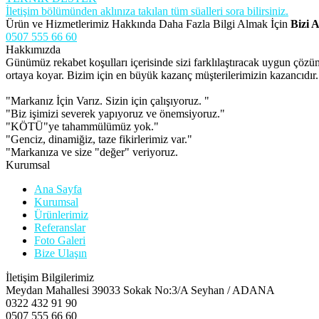
İletişim bölümünden aklınıza takılan tüm süalleri sora bilirsiniz.
Ürün ve Hizmetlerimiz Hakkında Daha Fazla Bilgi Almak İçin
Bizi A
0507 555 66 60
Hakkımızda
Günümüz rekabet koşulları içerisinde sizi farklılaştıracak uygun çöz
ortaya koyar. Bizim için en büyük kazanç müşterilerimizin kazancıdır.
"Markanız İçin Varız. Sizin için çalışıyoruz. "
"Biz işimizi severek yapıyoruz ve önemsiyoruz."
"KÖTÜ"ye tahammülümüz yok."
"Genciz, dinamiğiz, taze fikirlerimiz var."
"Markanıza ve size "değer" veriyoruz.
Kurumsal
Ana Sayfa
Kurumsal
Ürünlerimiz
Referanslar
Foto Galeri
Bize Ulaşın
İletişim Bilgilerimiz
Meydan Mahallesi 39033 Sokak No:3/A Seyhan / ADANA
0322 432 91 90
0507 555 66 60