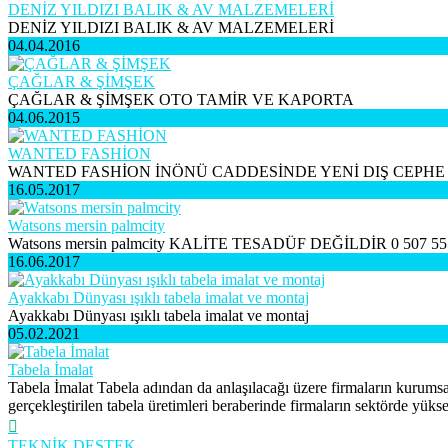
DENİZ YILDIZI BALIK & AV MALZEMELERİ
DENİZ YILDIZI BALIK & AV MALZEMELERİ
04.04.2016
ÇAĞLAR & ŞİMŞEK
ÇAĞLAR & ŞİMŞEK OTO TAMİR VE KAPORTA
04.06.2015
WANTED FASHİON
WANTED FASHİON İNÖNÜ CADDESİNDE YENİ DIŞ CEPHE ÇAL
16.05.2017
Watsons mersin palmcity
Watsons mersin palmcity KALİTE TESADÜF DEĞİLDİR 0 507 55
16.06.2017
Ayakkabı Dünyası ışıklı tabela imalat ve montaj
Ayakkabı Dünyası ışıklı tabela imalat ve montaj
05.02.2021
Tabela İmalat
Tabela İmalat Tabela adından da anlaşılacağı üzere firmaların kurumsal
gerçekleştirilen tabela üretimleri beraberinde firmaların sektörde yüksek
TEKNİK DESTEK