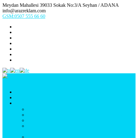
Meydan Mahallesi 39033 Sokak No:3/A Seyhan / ADANA
info@arazreklam.com
GSM:0507 555 66 60
Ana Sayfa
Kurumsal
Ürünlerimiz
UYGULAMA (Fason İşler & Uygulama Montaj)
BASKI (Dijital Baskı, Folyo, Oneway, Vinil Baskı)
TABELA (Işıklı, Işıksız Plexi & Led Tabela)
BAYRAK (Yelken Bayrak, Ülke Bayrağı, & Firma
Bayrağı)
MATBAA (Broşür, Kartvizit, Etiket)