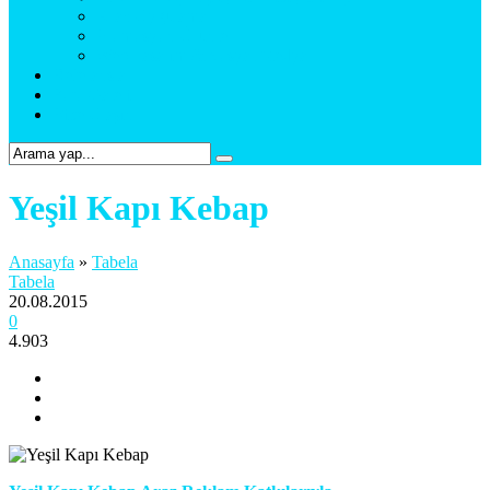
Araç Uygulama
Promosyon Ürünler
Web Tasarım & Sosyal Medya
Referanslar
Foto Galeri
Bize Ulaşın
Yeşil Kapı Kebap
Anasayfa
»
Tabela
Tabela
20.08.2015
0
4.903