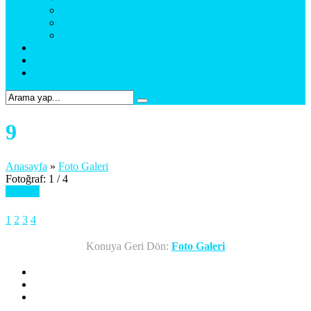
Araç Uygulama
Promosyon Ürünler
Web Tasarım & Sosyal Medya
Referanslar
Foto Galeri
Bize Ulaşın
9
Anasayfa
»
Foto Galeri
Fotoğraf: 1 / 4
Sonraki
1
2
3
4
Konuya Geri Dön:
Foto Galeri