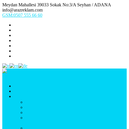
Meydan Mahallesi 39033 Sokak No:3/A Seyhan / ADANA
info@arazreklam.com
GSM:0507 555 66 60
Ana Sayfa
Kurumsal
Ürünlerimiz
UYGULAMA (Fason İşler & Uygulama Montaj)
BASKI (Dijital Baskı, Folyo, Oneway, Vinil Baskı)
TABELA (Işıklı, Işıksız Plexi & Led Tabela)
BAYRAK (Yelken Bayrak, Ülke Bayrağı, & Firma
Bayrağı)
MATBAA (Broşür, Kartvizit, Etiket)