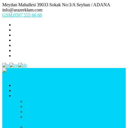
Meydan Mahallesi 39033 Sokak No:3/A Seyhan / ADANA
info@arazreklam.com
GSM:0507 555 66 60
Ana Sayfa
Kurumsal
Ürünlerimiz
UYGULAMA (Fason İşler & Uygulama Montaj)
BASKI (Dijital Baskı, Folyo, Oneway, Vinil Baskı)
TABELA (Işıklı, Işıksız Plexi & Led Tabela)
BAYRAK (Yelken Bayrak, Ülke Bayrağı, & Firma
Bayrağı)
MATBAA (Broşür, Kartvizit, Etiket)