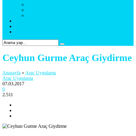
Araç Uygulama
Promosyon Ürünler
Web Tasarım & Sosyal Medya
Referanslar
Foto Galeri
Bize Ulaşın
Ceyhun Gurme Araç Giydirme
Anasayfa
»
Araç Uygulama
Araç Uygulama
07.03.2017
0
2.511