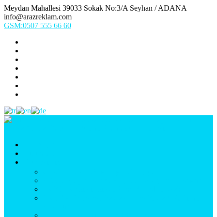
Meydan Mahallesi 39033 Sokak No:3/A Seyhan / ADANA
info@arazreklam.com
GSM:0507 555 66 60
Ana Sayfa
Kurumsal
Ürünlerimiz
UYGULAMA (Fason İşler & Uygulama Montaj)
BASKI (Dijital Baskı, Folyo, Oneway, Vinil Baskı)
TABELA (Işıklı, Işıksız Plexi & Led Tabela)
BAYRAK (Yelken Bayrak, Ülke Bayrağı, & Firma
Bayrağı)
MATBAA (Broşür, Kartvizit, Etiket)