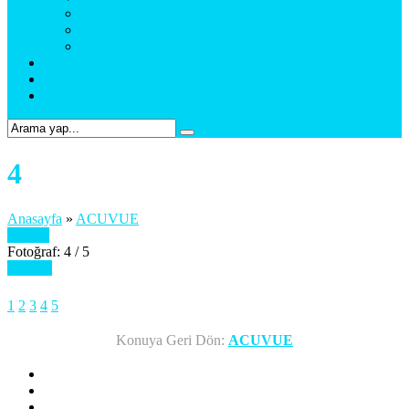
Araç Uygulama
Promosyon Ürünler
Web Tasarım & Sosyal Medya
Referanslar
Foto Galeri
Bize Ulaşın
4
Anasayfa
»
ACUVUE
Önceki
Fotoğraf: 4 / 5
Sonraki
1
2
3
4
5
Konuya Geri Dön:
ACUVUE